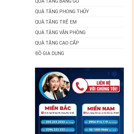
QUÀ TẶNG BẰNG GỖ
QUÀ TẶNG PHONG THỦY
QUÀ TẶNG TRẺ EM
QUÀ TẶNG VĂN PHÒNG
QUÀ TẶNG CAO CẤP
ĐỒ GIA DỤNG