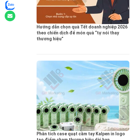
Hướng dẫn chọn quà Tết doanh nghiệp 2026
theo chiến dịch để món quà “tự nói thay
thương hiệu”
Phân tích case quạt cầm tay Kalpen in logo
tạo điểm chạm thương hiệu dài hạn