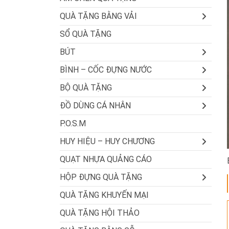
QUÀ TẶNG BẰNG VẢI
SỔ QUÀ TẶNG
BÚT
BÌNH – CỐC ĐỰNG NƯỚC
BỘ QUÀ TẶNG
ĐỒ DÙNG CÁ NHÂN
P.O.S.M
HUY HIỆU – HUY CHƯƠNG
QUẠT NHỰA QUẢNG CÁO
HỘP ĐỰNG QUÀ TẶNG
QUÀ TẶNG KHUYẾN MẠI
QUÀ TẶNG HỘI THẢO