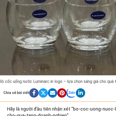
Bộ cốc uống nước Luminarc in logo – lựa chọn sáng giá cho quà 
Chia sẻ bài viết
Hãy là người đầu tiên nhận xét “bo-coc-uong-nuoc-
cho-qua-tang-doanh-nghiep”