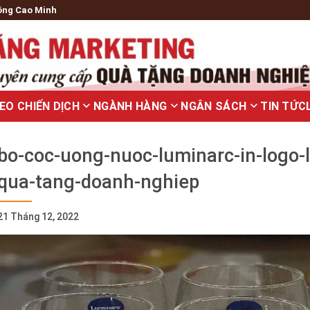
ông Cao Minh
EO CHIẾN DỊCH
NGÀNH HÀNG
NGÂN SÁCH
TIN TỨC
bo-coc-uong-nuoc-luminarc-in-logo-
qua-tang-doanh-nghiep
21 Tháng 12, 2022