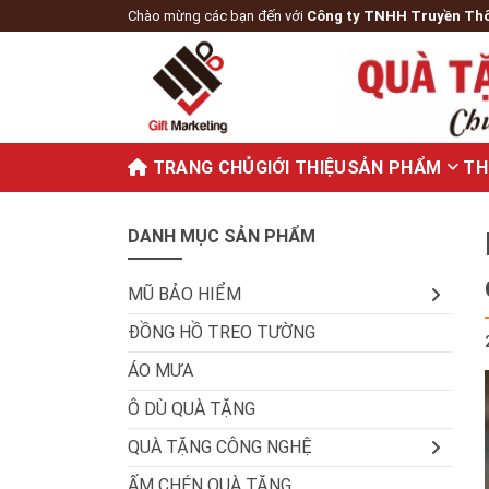
Chào mừng các bạn đến với
Công ty TNHH Truyền Th
TRANG CHỦ
GIỚI THIỆU
SẢN PHẨM
TH
DANH MỤC SẢN PHẨM
MŨ BẢO HIỂM
ĐỒNG HỒ TREO TƯỜNG
ÁO MƯA
Ô DÙ QUÀ TẶNG
QUÀ TẶNG CÔNG NGHỆ
ẤM CHÉN QUÀ TẶNG