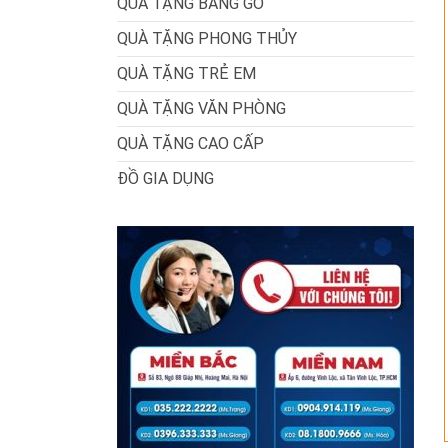
QUÀ TẶNG BẰNG GỖ
QUÀ TẶNG PHONG THỦY
QUÀ TẶNG TRẺ EM
QUÀ TẶNG VĂN PHÒNG
QUÀ TẶNG CAO CẤP
ĐỒ GIA DỤNG