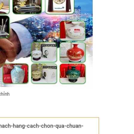
chỉnh
i-khach-hang-cach-chon-qua-chuan-