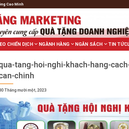
ông Cao Minh
EO CHIẾN DỊCH
NGÀNH HÀNG
NGÂN SÁCH
TIN TỨC
qua-tang-hoi-nghi-khach-hang-cac
can-chinh
30 Tháng mười một, 2023