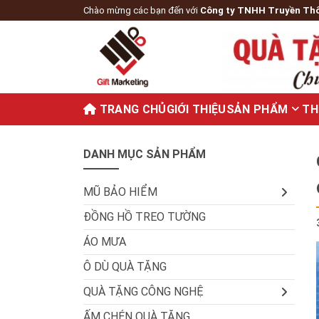
Chào mừng các bạn đến với
Công ty TNHH Truyền Th
TRANG CHỦ
GIỚI THIỆU
SẢN PHẨM
TH
DANH MỤC SẢN PHẨM
MŨ BẢO HIỂM
ĐỒNG HỒ TREO TƯỜNG
ÁO MƯA
Ô DÙ QUÀ TẶNG
QUÀ TẶNG CÔNG NGHỆ
ẤM CHÉN QUÀ TẶNG