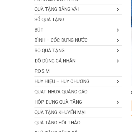
QUÀ TẶNG BẰNG VẢI
SỔ QUÀ TẶNG
BÚT
BÌNH – CỐC ĐỰNG NƯỚC
BỘ QUÀ TẶNG
ĐỒ DÙNG CÁ NHÂN
P.O.S.M
HUY HIỆU – HUY CHƯƠNG
QUẠT NHỰA QUẢNG CÁO
HỘP ĐỰNG QUÀ TẶNG
QUÀ TẶNG KHUYẾN MẠI
QUÀ TẶNG HỘI THẢO