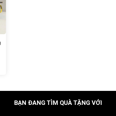
g
BẠN ĐANG TÌM QUÀ TẶNG VỚI