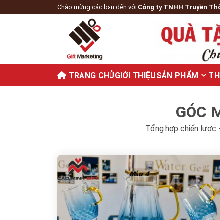
Chào mừng các bạn đến với
Công ty TNHH Truyền Th
TRANG CHỦ
GIỚI THIỆU
SẢN PHẨM
TH
GÓC M
Tổng hợp chiến lược -