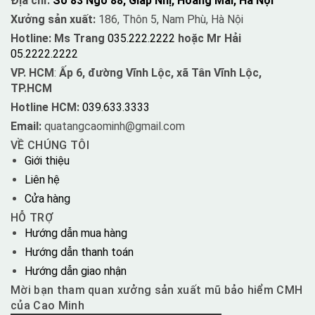
Địa chỉ:
Số 83 Ngõ 88, Giáp Nhị, Hoàng Mai, Hà Nội
Xưởng sản xuất:
186, Thôn 5, Nam Phù, Hà Nội
Hotline: Ms Trang
035.222.2222
hoặc Mr Hải
05.2222.2222
VP. HCM
:
Ấp 6, đường Vĩnh Lộc, xã Tân Vĩnh Lộc,
TP.HCM
Hotline HCM:
039.633.3333
Email:
quatangcaominh@gmail.com
VỀ CHÚNG TÔI
Giới thiệu
Liên hệ
Cửa hàng
HỖ TRỢ
Hướng dẫn mua hàng
Hướng dẫn thanh toán
Hướng dẫn giao nhận
Mời bạn tham quan xưởng sản xuất mũ bảo hiểm CMH
của Cao Minh