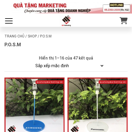
TRANG CHỦ
/
SHOP
/ P.O.S.M
P.O.S.M
Hiển thị 1–16 của 47 kết quả