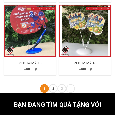
P.O.S.M MÃ 15
P.O.S.M MÃ 16
Liên hệ
Liên hệ
1
2
3
→
BẠN ĐANG TÌM QUÀ TẶNG VỚI