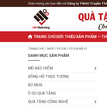
Chào mừng các bạn đến với
Công ty TNHH Truyền Th
TRANG CHỦ
GIỚI THIỆU
SẢN PHẨM
TH
TRANG CHỦ
/
SHOP
/
P.O.S.M
/ P.O.S.M MÃ 01
DANH MỤC SẢN PHẨM
MŨ BẢO HIỂM
ĐỒNG HỒ TREO TƯỜNG
ÁO MƯA
Ô DÙ QUÀ TẶNG
QUÀ TẶNG CÔNG NGHỆ