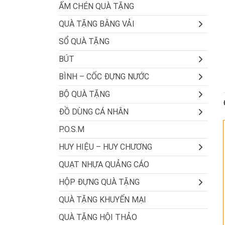
ẤM CHÉN QUÀ TẶNG
QUÀ TẶNG BẰNG VẢI
SỔ QUÀ TẶNG
BÚT
BÌNH – CỐC ĐỰNG NƯỚC
BỘ QUÀ TẶNG
ĐỒ DÙNG CÁ NHÂN
P.O.S.M
HUY HIỆU – HUY CHƯƠNG
QUẠT NHỰA QUẢNG CÁO
HỘP ĐỰNG QUÀ TẶNG
QUÀ TẶNG KHUYẾN MẠI
QUÀ TẶNG HỘI THẢO