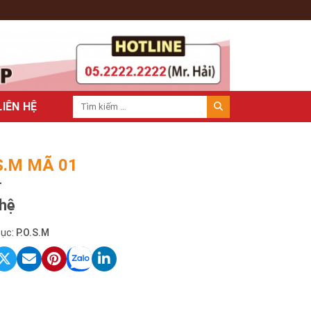
LIÊN HỆ
.S.M MÃ 01
 hệ
ục:
P.O.S.M