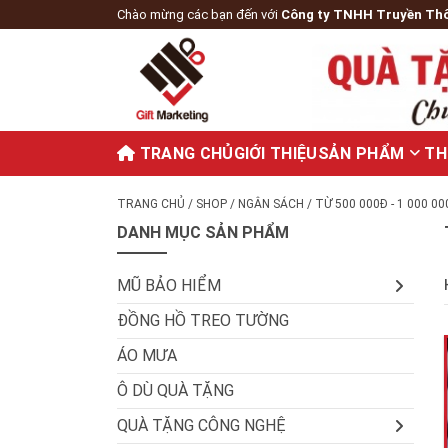
Chào mừng các bạn đến với
Công ty TNHH Truyền Th
TRANG CHỦ
GIỚI THIỆU
SẢN PHẨM
TH
TRANG CHỦ
/
SHOP
/
NGÂN SÁCH
/ TỪ 500 000Đ - 1 000 00
DANH MỤC SẢN PHẨM
MŨ BẢO HIỂM
ĐỒNG HỒ TREO TƯỜNG
ÁO MƯA
Ô DÙ QUÀ TẶNG
QUÀ TẶNG CÔNG NGHỆ