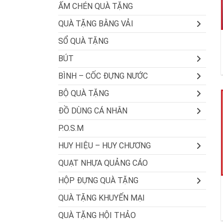
ẤM CHÉN QUÀ TẶNG
QUÀ TẶNG BẰNG VẢI
SỔ QUÀ TẶNG
BÚT
BÌNH – CỐC ĐỰNG NƯỚC
BỘ QUÀ TẶNG
ĐỒ DÙNG CÁ NHÂN
P.O.S.M
HUY HIỆU – HUY CHƯƠNG
QUẠT NHỰA QUẢNG CÁO
HỘP ĐỰNG QUÀ TẶNG
QUÀ TẶNG KHUYẾN MẠI
QUÀ TẶNG HỘI THẢO