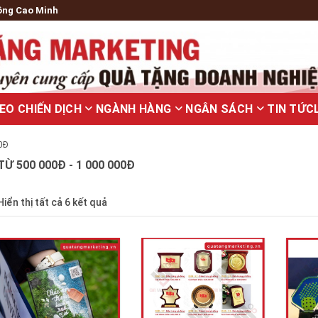
ông Cao Minh
EO CHIẾN DỊCH
NGÀNH HÀNG
NGÂN SÁCH
TIN TỨC
0Đ
TỪ 500 000Đ - 1 000 000Đ
Hiển thị tất cả 6 kết quả