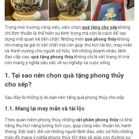
Trong môi trường công việc, việc chọn
quà tặng cho sếp
không
chỉ đơn thuần là thể hiện sự kính trọng mà còn là cách để tạo
dựng mối quan hệ bền chặt. Những món
quà phong thủy
không
chỉ mang lại giá trị vật chất mà còn giúp thu hút tài lộc, may mắn
và thịnh vượng cho người sở hữu. Với những doanh nhân, lãnh
đạo cấp cao,
quà tặng phong thủy
không chỉ là vật trang trí mà
còn mang ý nghĩa sâu sắc về sự nghiệp và cuộc sống.
1. Tại sao nên chọn quà tặng phong thủy
cho sếp?
Sau đây là những lý do bạn nên tặng quà phong thủy cho sếp:
1.1. Mang lại may mắn và tài lộc
Theo quan niệm phong thủy, những
vật phẩm phong thủy
có khả
năng thu hút năng lượng tích cực, giúp công việc thuận lợi, hanh
thông. Đặc biệt, đối với những người lãnh đạo, việc sở hữu những
món đồ mang ý nghĩa phong thủy tốt đẹp sẽ giúp con đường sự