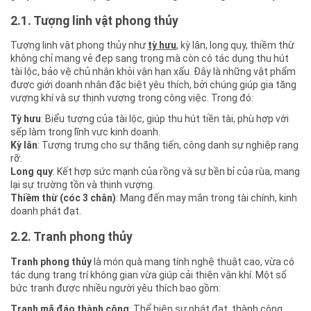
2.1. Tượng linh vật phong thủy
Tượng linh vật phong thủy như
tỳ hưu
, kỳ lân, long quy, thiềm thừ
không chỉ mang vẻ đẹp sang trọng mà còn có tác dụng thu hút
tài lộc, bảo vệ chủ nhân khỏi vận hạn xấu. Đây là những vật phẩm
được giới doanh nhân đặc biệt yêu thích, bởi chúng giúp gia tăng
vượng khí và sự thịnh vượng trong công việc. Trong đó:
Tỳ hưu
: Biểu tượng của tài lộc, giúp thu hút tiền tài, phù hợp với
sếp làm trong lĩnh vực kinh doanh.
Kỳ lân
: Tượng trưng cho sự thăng tiến, công danh sự nghiệp rạng
rỡ.
Long quy
: Kết hợp sức mạnh của rồng và sự bền bỉ của rùa, mang
lại sự trường tồn và thịnh vượng.
Thiềm thừ (cóc 3 chân)
: Mang đến may mắn trong tài chính, kinh
doanh phát đạt.
2.2. Tranh phong thủy
Tranh phong thủy
là món quà mang tính nghệ thuật cao, vừa có
tác dụng trang trí không gian vừa giúp cải thiện vận khí. Một số
bức tranh được nhiều người yêu thích bao gồm:
Tranh mã đáo thành công
: Thể hiện sự phát đạt, thành công