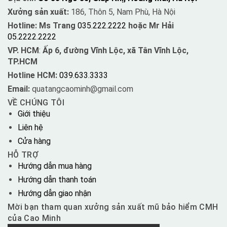
Xưởng sản xuất:
186, Thôn 5, Nam Phù, Hà Nội
Hotline: Ms Trang
035.222.2222
hoặc Mr Hải
05.2222.2222
VP. HCM
:
Ấp 6, đường Vĩnh Lộc, xã Tân Vĩnh Lộc,
TP.HCM
Hotline HCM:
039.633.3333
Email:
quatangcaominh@gmail.com
VỀ CHÚNG TÔI
Giới thiệu
Liên hệ
Cửa hàng
HỖ TRỢ
Hướng dẫn mua hàng
Hướng dẫn thanh toán
Hướng dẫn giao nhận
Mời bạn tham quan xưởng sản xuất mũ bảo hiểm CMH
của Cao Minh