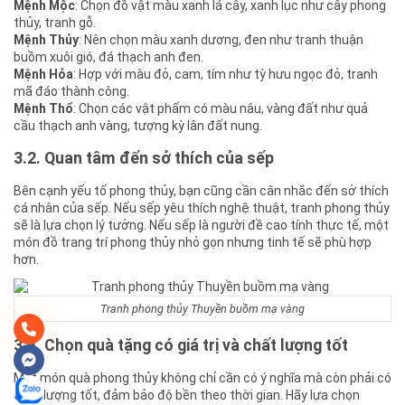
Mệnh Mộc
: Chọn đồ vật màu xanh lá cây, xanh lục như cây phong
thủy, tranh gỗ.
Mệnh Thủy
: Nên chọn màu xanh dương, đen như tranh thuận
buồm xuôi gió, đá thạch anh đen.
Mệnh Hỏa
: Hợp với màu đỏ, cam, tím như tỳ hưu ngọc đỏ, tranh
mã đáo thành công.
Mệnh Thổ
: Chọn các vật phẩm có màu nâu, vàng đất như quả
cầu thạch anh vàng, tượng kỳ lân đất nung.
3.2. Quan tâm đến sở thích của sếp
Bên cạnh yếu tố phong thủy, bạn cũng cần cân nhắc đến sở thích
cá nhân của sếp. Nếu sếp yêu thích nghệ thuật, tranh phong thủy
sẽ là lựa chọn lý tưởng. Nếu sếp là người đề cao tính thực tế, một
món đồ trang trí phong thủy nhỏ gọn nhưng tinh tế sẽ phù hợp
hơn.
Tranh phong thủy Thuyền buồm mạ vàng
3.3. Chọn quà tặng có giá trị và chất lượng tốt
Một món quà phong thủy không chỉ cần có ý nghĩa mà còn phải có
chất lượng tốt, đảm bảo độ bền theo thời gian. Hãy lựa chọn