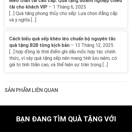
Mèo thần tài cao cấp: Quà tặng doanh nghiệp chiêu
tài cho khách VIP
–
1 Tháng 6, 2025
[…] Quà tặng phong thủy cho sếp: Lựa chọn đẳng cấp
và ý nghĩa […]
Cách biếu quà sếp khéo léo chuẩn bộ nguyên tắc
quà tặng B2B từng kịch bản
–
13 Tháng 12, 2025
[…] hợp đồng là thời điểm ghi dấu mốc hợp tác chính
thức, vì vậy quà tặng sếp nên mang tính lưu niệm, có
giá trị tinh thần cao, và thể hiện sự trân trọng […]
SẢN PHẨM LIÊN QUAN
BẠN ĐANG TÌM QUÀ TẶNG VỚI