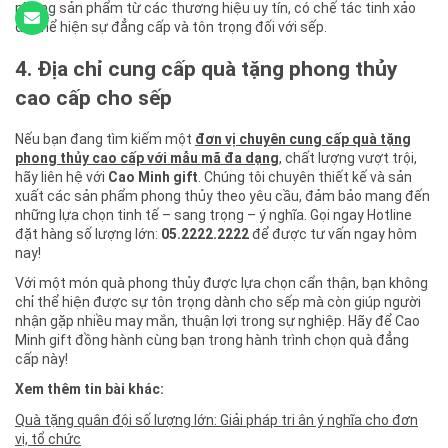
những sản phẩm từ các thương hiệu uy tín, có chế tác tinh xảo
để thể hiện sự đẳng cấp và tôn trọng đối với sếp.
4. Địa chỉ cung cấp quà tặng phong thủy
cao cấp cho sếp
Nếu bạn đang tìm kiếm một
đơn vị chuyên cung cấp quà tặng
phong thủy cao cấp với mẫu mã đa dạng
, chất lượng vượt trội,
hãy liên hệ với
Cao Minh gift
. Chúng tôi chuyên thiết kế và sản
xuất các sản phẩm phong thủy theo yêu cầu, đảm bảo mang đến
những lựa chọn tinh tế – sang trọng – ý nghĩa. Gọi ngay Hotline
đặt hàng số lượng lớn:
05.2222.2222
để được tư vấn ngay hôm
nay!
Với một món quà phong thủy được lựa chọn cẩn thận, bạn không
chỉ thể hiện được sự tôn trọng dành cho sếp mà còn giúp người
nhận gặp nhiều may mắn, thuận lợi trong sự nghiệp. Hãy để Cao
Minh gift đồng hành cùng bạn trong hành trình chọn quà đẳng
cấp này!
Xem thêm tin bài khác:
Quà tặng quân đội số lượng lớn: Giải pháp tri ân ý nghĩa cho đơn
vị, tổ chức