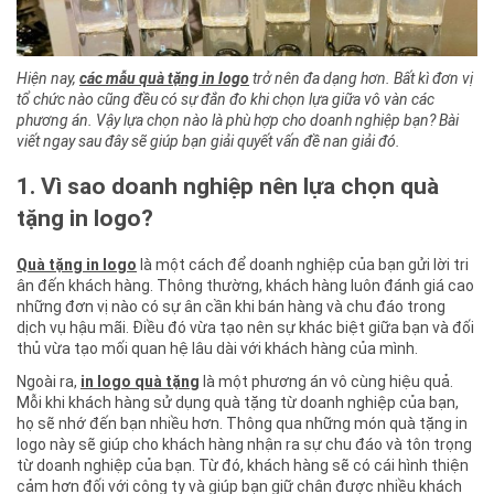
Hiện nay,
các mẫu quà tặng in logo
trở nên đa dạng hơn. Bất kì đơn vị
tổ chức nào cũng đều có sự đắn đo khi chọn lựa giữa vô vàn các
phương án. Vậy lựa chọn nào là phù hợp cho doanh nghiệp bạn? Bài
viết ngay sau đây sẽ giúp bạn giải quyết vấn đề nan giải đó.
1. Vì sao doanh nghiệp nên lựa chọn quà
tặng in logo?
Quà tặng in logo
là một cách để doanh nghiệp của bạn gửi lời tri
ân đến khách hàng. Thông thường, khách hàng luôn đánh giá cao
những đơn vị nào có sự ân cần khi bán hàng và chu đáo trong
dịch vụ hậu mãi. Điều đó vừa tạo nên sự khác biệt giữa bạn và đối
thủ vừa tạo mối quan hệ lâu dài với khách hàng của mình.
Ngoài ra,
in logo quà tặng
là một phương án vô cùng hiệu quả.
Mỗi khi khách hàng sử dụng quà tặng từ doanh nghiệp của bạn,
họ sẽ nhớ đến bạn nhiều hơn. Thông qua những món quà tặng in
logo này sẽ giúp cho khách hàng nhận ra sự chu đáo và tôn trọng
từ doanh nghiệp của bạn. Từ đó, khách hàng sẽ có cái hình thiện
cảm hơn đối với công ty và giúp bạn giữ chân được nhiều khách