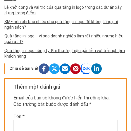
Lễ khởi công và vai trò của quà tặng in logo trong các dự án xây
dựng trọng điểm
SME nên chi bao nhiêu cho quà tặng in logo để không lãng phí
ngân sách?
Quà tặng in logo – vì sao doanh nghiệp làm rất nhiều nhưng hiệu
quả rất ít?
Quà tặng in logo công ty: Khi thương hiệu gắn liền với trải nghiệm
khách hàng
Chia sẻ bài viết
Thêm một đánh giá
Email của bạn sẽ không được hiển thị công khai.
Các trường bắt buộc được đánh dấu
*
Tên
*