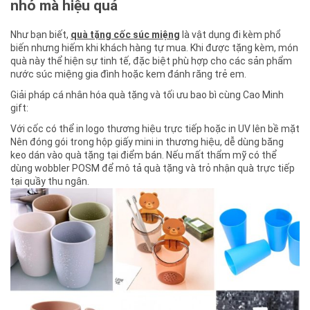
nhỏ mà hiệu quả
Như bạn biết,
quà tặng cốc súc miệng
là vật dụng đi kèm phổ
biến nhưng hiếm khi khách hàng tự mua. Khi được tặng kèm, món
quà này thể hiện sự tinh tế, đặc biệt phù hợp cho các sản phẩm
nước súc miệng gia đình hoặc kem đánh răng trẻ em.
Giải pháp cá nhân hóa quà tặng và tối ưu bao bì cùng Cao Minh
gift:
Với cốc có thể in logo thương hiệu trực tiếp hoặc in UV lên bề mặt
Nên đóng gói trong hộp giấy mini in thương hiệu, dễ dùng băng
keo dán vào quà tặng tại điểm bán. Nếu mất thẩm mỹ có thể
dùng wobbler POSM để mô tả quà tặng và trỏ nhận quà trực tiếp
tại quầy thu ngân.