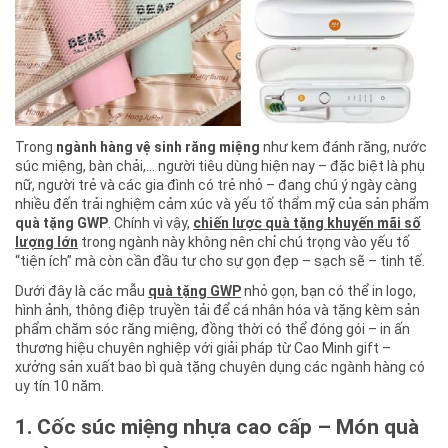
Trong
ngành hàng vệ sinh răng miệng
như kem đánh răng, nước
súc miệng, bàn chải,… người tiêu dùng hiện nay – đặc biệt là phụ
nữ, người trẻ và các gia đình có trẻ nhỏ – đang chú ý ngày càng
nhiều đến trải nghiệm cảm xúc và yếu tố thẩm mỹ của sản phẩm
quà tặng GWP
. Chính vì vậy,
chiến lược quà tặng khuyến mãi số
lượng lớn
trong ngành này không nên chỉ chú trọng vào yếu tố
“tiện ích” mà còn cần đầu tư cho sự gọn đẹp – sạch sẽ – tinh tế.
Dưới đây là các mẫu
quà tặng GWP
nhỏ gọn, bạn có thể in logo,
hình ảnh, thông điệp truyền tải để cá nhân hóa và tặng kèm sản
phẩm chăm sóc răng miệng, đồng thời có thể đóng gói – in ấn
thương hiệu chuyên nghiệp với giải pháp từ Cao Minh gift –
xưởng sản xuất bao bì quà tặng chuyên dụng các ngành hàng có
uy tín 10 năm.
1. Cốc súc miệng nhựa cao cấp – Món quà