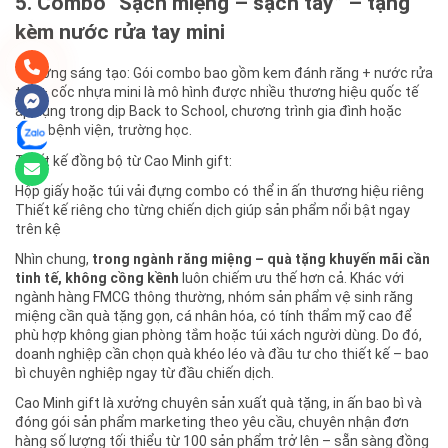
5. Combo “Sạch miệng – sạch tay” – tặng
kèm nước rửa tay mini
Ý tưởng sáng tạo: Gói combo bao gồm kem đánh răng + nước rửa
tay + cốc nhựa mini là mô hình được nhiều thương hiệu quốc tế
áp dụng trong dịp Back to School, chương trình gia đình hoặc
tặng bệnh viện, trường học.
Thiết kế đồng bộ từ Cao Minh gift:
Hộp giấy hoặc túi vải đựng combo có thể in ấn thương hiệu riêng
Thiết kế riêng cho từng chiến dịch giúp sản phẩm nổi bật ngay
trên kệ
Nhìn chung,
trong ngành răng miệng – quà tặng khuyến mãi cần
tinh tế, không cồng kềnh
luôn chiếm ưu thế hơn cả. Khác với
ngành hàng FMCG thông thường, nhóm sản phẩm vệ sinh răng
miệng cần quà tặng gọn, cá nhân hóa, có tính thẩm mỹ cao để
phù hợp không gian phòng tắm hoặc túi xách người dùng. Do đó,
doanh nghiệp cần chọn quà khéo léo và đầu tư cho thiết kế – bao
bì chuyên nghiệp ngay từ đầu chiến dịch.
Cao Minh gift là xưởng chuyên sản xuất quà tặng, in ấn bao bì và
đóng gói sản phẩm marketing theo yêu cầu, chuyên nhận đơn
hàng số lượng tối thiểu từ 100 sản phẩm trở lên – sẵn sàng đồng