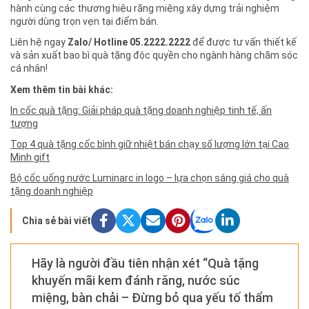
hành cùng các thương hiệu răng miệng xây dựng trải nghiệm
người dùng trọn vẹn tại điểm bán.
Liên hệ ngay
Zalo/ Hotline 05.2222.2222
để được tư vấn thiết kế
và sản xuất bao bì quà tặng độc quyền cho ngành hàng chăm sóc
cá nhân!
Xem thêm tin bài khác:
In cốc quà tặng: Giải pháp quà tặng doanh nghiệp tinh tế, ấn
tượng
Top 4 quà tặng cốc bình giữ nhiệt bán chạy số lượng lớn tại Cao
Minh gift
Bộ cốc uống nước Luminarc in logo – lựa chọn sáng giá cho quà
tặng doanh nghiệp
Chia sẻ bài viết
Hãy là người đầu tiên nhận xét “Quà tặng
khuyến mãi kem đánh răng, nước súc
miệng, bàn chải – Đừng bỏ qua yếu tố thẩm