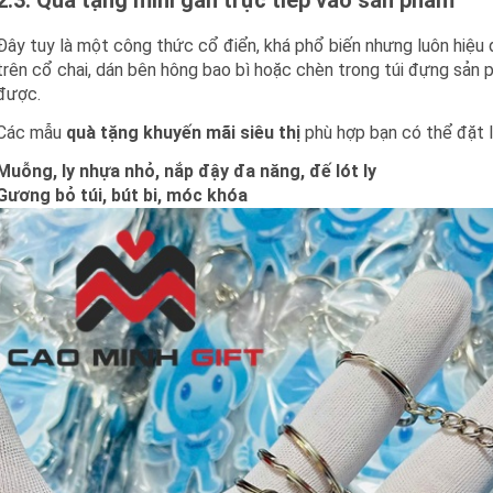
2.3. Quà tặng mini gắn trực tiếp vào sản phẩm
Đây tuy là một công thức cổ điển, khá phổ biến nhưng luôn hiệu q
trên cổ chai, dán bên hông bao bì hoặc chèn trong túi đựng sản 
được.
Các mẫu
quà tặng khuyến mãi siêu thị
phù hợp bạn có thể đặt l
Muỗng, ly nhựa nhỏ, nắp đậy đa năng, đế lót ly
Gương bỏ túi, bút bi, móc khóa