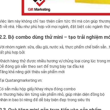
Việc làm này không chỉ tạo thiện cảm tức thì mà còn giúp thương
đi về nhà. Hầu như phù hợp với mọi ngành, đặt biệt các ngành th
2.2. Bộ combo dùng thử mini – tạo trải nghiệm mớ
Với nhóm ngành: sữa, dầu gội, nước xả, thực phẩm chế biến sẵn…
rất phù hợp bởi:
Khách hàng thử được nhiều hương vị/chủng loại cùng lúc trong 
Dễ đóng gói sẵn theo set để trưng bày tại đầu kệ
Tăng khả năng giới thiệu sản phẩm mới
Tại Quatangmarketing.vn:
Có sẵn mẫu hộp giấy/khay nhựa đóng combo
In thương hiệu lên từng sản phẩm nhỏ, giúp nhận diện đồng bộ
Nhận in bao bì riêng để dễ bày biện đẹp trong siêu thị