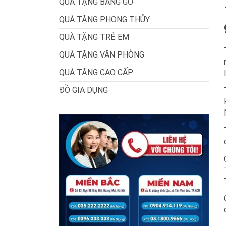
QUÀ TẶNG BẰNG GỖ
QUÀ TẶNG PHONG THỦY
QUÀ TẶNG TRẺ EM
QUÀ TẶNG VĂN PHÒNG
QUÀ TẶNG CAO CẤP
ĐỒ GIA DỤNG