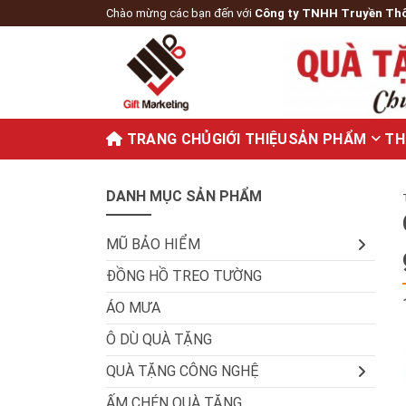
Chào mừng các bạn đến với
Công ty TNHH Truyền Th
TRANG CHỦ
GIỚI THIỆU
SẢN PHẨM
TH
DANH MỤC SẢN PHẨM
MŨ BẢO HIỂM
ĐỒNG HỒ TREO TƯỜNG
ÁO MƯA
Ô DÙ QUÀ TẶNG
QUÀ TẶNG CÔNG NGHỆ
ẤM CHÉN QUÀ TẶNG