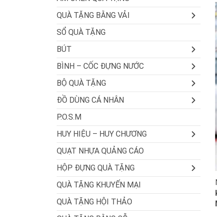
QUÀ TẶNG BẰNG VẢI
SỔ QUÀ TẶNG
BÚT
BÌNH – CỐC ĐỰNG NƯỚC
BỘ QUÀ TẶNG
ĐỒ DÙNG CÁ NHÂN
P.O.S.M
HUY HIỆU – HUY CHƯƠNG
QUẠT NHỰA QUẢNG CÁO
HỘP ĐỰNG QUÀ TẶNG
QUÀ TẶNG KHUYẾN MẠI
QUÀ TẶNG HỘI THẢO