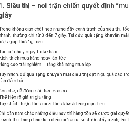
1. Siêu thị – nơi trận chiến quyết định “m
giây
Trong không gian chật hẹp nhưng đầy cạnh tranh của siêu thị, tố
nhanh, thường chỉ từ 3 đến 7 giây. Tại đây,
quà tặng khuyến mãi
lược giúp thương hiệu:
Tạo sự chú ý ngay tại kệ hàng
Kích thích mua hàng ngay lập tức
Nâng cao trải nghiệm – tăng khả năng mua lặp
Tuy nhiên, để
quà tặng khuyến mãi siêu thị
đạt hiệu quả cao tr
cần đảm bảo:
Gọn nhẹ, dễ đóng gói theo combo
Thể hiện rõ giá trị gia tăng
Tùy chỉnh được theo mùa, theo khách hàng mục tiêu
Chỉ cần nắm chắc những điều này thì hàng tồn sẽ được giải quy
doanh thu, tăng nhận diện nhãn mới cũng sẽ được đẩy mạnh, lan tỏ