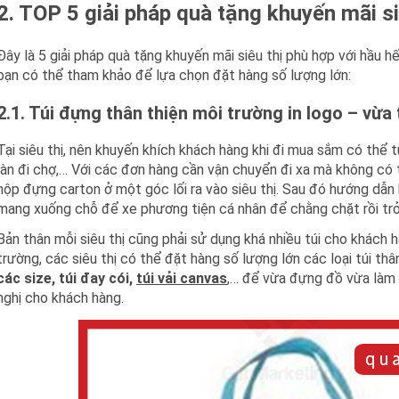
2. TOP 5 giải pháp quà tặng khuyến mãi si
Đây là 5 giải pháp quà tặng khuyến mãi siêu thị phù hợp với hầu h
bạn có thể tham khảo để lựa chọn đặt hàng số lượng lớn:
2.1. Túi đựng thân thiện môi trường in logo – vừa
Tại siêu thị, nên khuyến khích khách hàng khi đi mua sắm có thể 
làn đi chợ,… Với các đơn hàng cần vận chuyển đi xa mà không có t
hộp đựng carton ở một góc lối ra vào siêu thị. Sau đó hướng dẫ
mang xuống chỗ để xe phương tiện cá nhân để chằng chặt rồi trở
Bản thân mỗi siêu thị cũng phải sử dụng khá nhiều túi cho khách hà
trường, các siêu thị có thể đặt hàng số lượng lớn các loại túi th
các size, túi đay cói,
túi vải canvas
,… để vừa đựng đồ vừa làm
nghị cho khách hàng.