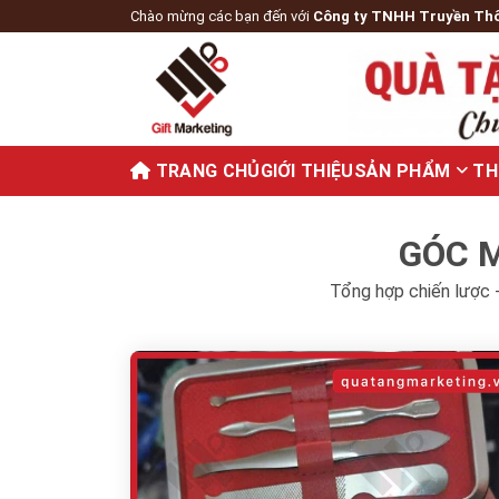
Chào mừng các bạn đến với
Công ty TNHH Truyền Th
TRANG CHỦ
GIỚI THIỆU
SẢN PHẨM
TH
GÓC M
Tổng hợp chiến lược -