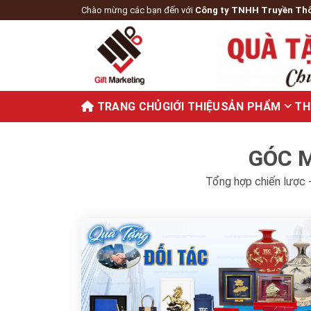
Chào mừng các bạn đến với
Công ty TNHH Truyền Th
TRANG CHỦ
GIỚI THIỆU
SẢN PHẨM
TH
GÓC M
Tổng hợp chiến lược -