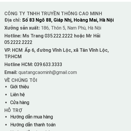
CÔNG TY TNHH TRUYỀN THÔNG CAO MINH
Địa chỉ:
Số 83 Ngõ 88, Giáp Nhị, Hoàng Mai, Hà Nội
Xưởng sản xuất:
186, Thôn 5, Nam Phù, Hà Nội
Hotline: Ms Trang
035.222.2222
hoặc Mr Hải
05.2222.2222
VP. HCM
:
Ấp 6, đường Vĩnh Lộc, xã Tân Vĩnh Lộc,
TP.HCM
Hotline HCM:
039.633.3333
Email:
quatangcaominh@gmail.com
VỀ CHÚNG TÔI
Giới thiệu
Liên hệ
Cửa hàng
HỖ TRỢ
Hướng dẫn mua hàng
Hướng dẫn thanh toán