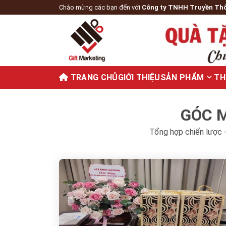
Chào mừng các bạn đến với
Công ty TNHH Truyền Th
TRANG CHỦ
GIỚI THIỆU
SẢN PHẨM
TH
GÓC M
Tổng hợp chiến lược -