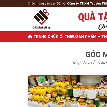
Chào mừng các bạn đến với
Công ty TNHH Truyền Th
TRANG CHỦ
GIỚI THIỆU
SẢN PHẨM
TH
GÓC M
Tổng hợp chiến lược -