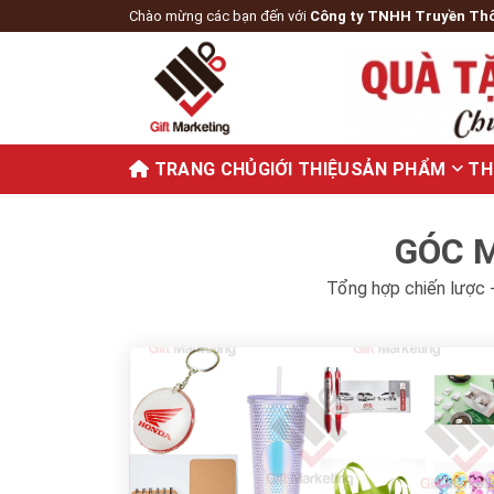
Chào mừng các bạn đến với
Công ty TNHH Truyền Th
TRANG CHỦ
GIỚI THIỆU
SẢN PHẨM
TH
GÓC M
Tổng hợp chiến lược -