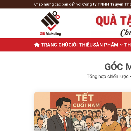
Chào mừng các bạn đến với
Công ty TNHH Truyền Th
TRANG CHỦ
GIỚI THIỆU
SẢN PHẨM
TH
GÓC M
Tổng hợp chiến lược -