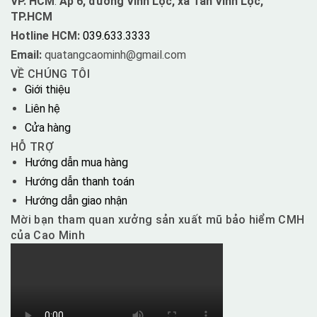
VP. HCM
:
Ấp 6, đường Vĩnh Lộc, xã Tân Vĩnh Lộc,
TP.HCM
Hotline HCM:
039.633.3333
Email:
quatangcaominh@gmail.com
VỀ CHÚNG TÔI
Giới thiệu
Liên hệ
Cửa hàng
HỖ TRỢ
Hướng dẫn mua hàng
Hướng dẫn thanh toán
Hướng dẫn giao nhận
Mời bạn tham quan xưởng sản xuất mũ bảo hiểm CMH
của Cao Minh