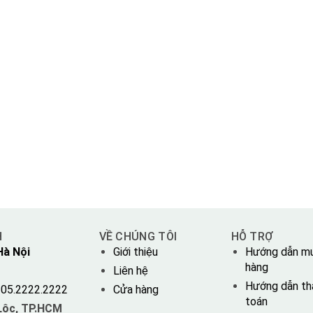
H
VỀ CHÚNG TÔI
HỖ TRỢ
Hà Nội
Giới thiệu
Hướng dẫn m
hàng
Liên hệ
Hướng dẫn th
05.2222.2222
Cửa hàng
toán
 Lộc, TP.HCM