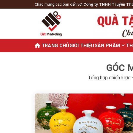
Chào mừng các bạn đến với
Công ty TNHH Truyền Th
TRANG CHỦ
GIỚI THIỆU
SẢN PHẨM
TH
GÓC M
Tổng hợp chiến lược -