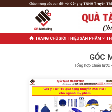
Chào mừng các bạn đến với
Công ty TNHH Truyền Th
TRANG CHỦ
GIỚI THIỆU
SẢN PHẨM
TH
GÓC M
Tổng hợp chiến lược -