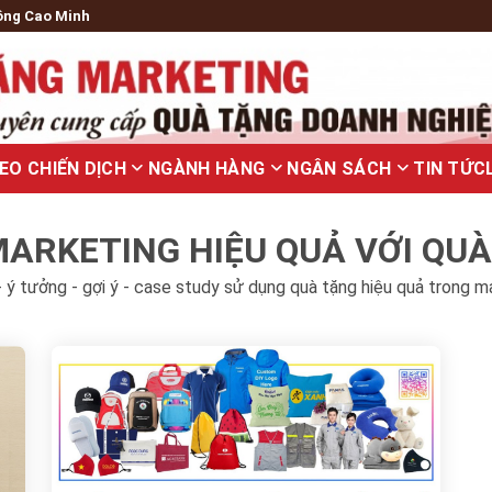
ông Cao Minh
EO CHIẾN DỊCH
NGÀNH HÀNG
NGÂN SÁCH
TIN TỨC
ARKETING HIỆU QUẢ VỚI QU
 ý tưởng - gợi ý - case study sử dụng quà tặng hiệu quả trong m