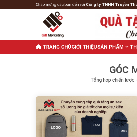
Chào mừng các bạn đến với
Công ty TNHH Truyền Th
TRANG CHỦ
GIỚI THIỆU
SẢN PHẨM
TH
GÓC M
Tổng hợp chiến lược -