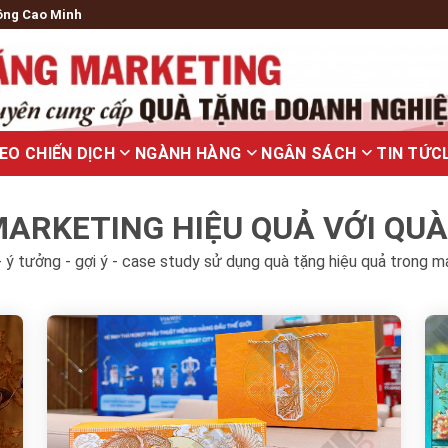
ông Cao Minh
EO CHIẾN DỊCH
NGÀNH HÀNG
NGÂN SÁCH
TIN TỨC
ARKETING HIỆU QUẢ VỚI QU
 ý tưởng - gợi ý - case study sử dụng quà tặng hiệu quả trong m