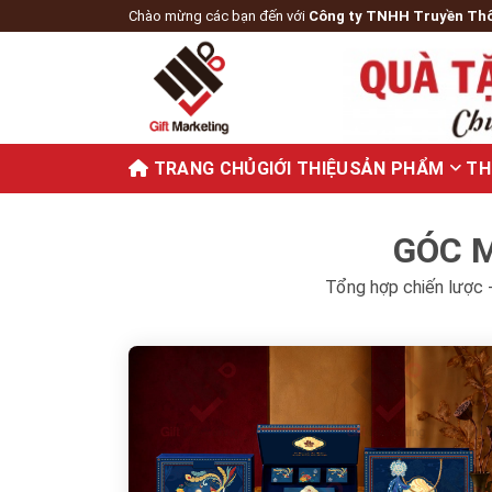
Chào mừng các bạn đến với
Công ty TNHH Truyền Th
TRANG CHỦ
GIỚI THIỆU
SẢN PHẨM
TH
GÓC M
Tổng hợp chiến lược -