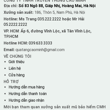
CÔNG TY TNHH TRUYỀN THÔNG CAO MINH
Địa chỉ:
Số 83 Ngõ 88, Giáp Nhị, Hoàng Mai, Hà Nội
Xưởng sản xuất:
186, Thôn 5, Nam Phù, Hà Nội
Hotline: Ms Trang
035.222.2222
hoặc Mr Hải
05.2222.2222
VP. HCM
:
Ấp 6, đường Vĩnh Lộc, xã Tân Vĩnh Lộc,
TP.HCM
Hotline HCM:
039.633.3333
Email:
quatangcaominh@gmail.com
VỀ CHÚNG TÔI
Giới thiệu
Liên hệ
Cửa hàng
HỖ TRỢ
Hướng dẫn mua hàng
Hướng dẫn thanh toán
Hướng dẫn giao nhận
Mời bạn tham quan xưởng sản xuất mũ bảo hiểm CMH