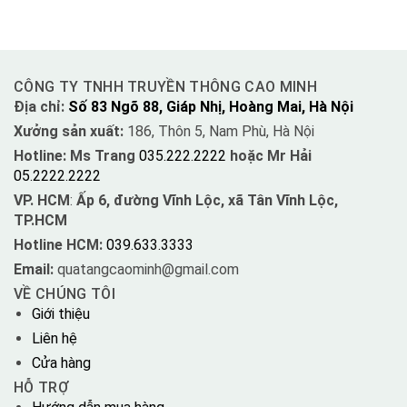
CÔNG TY TNHH TRUYỀN THÔNG CAO MINH
Địa chỉ:
Số 83 Ngõ 88, Giáp Nhị, Hoàng Mai, Hà Nội
Xưởng sản xuất:
186, Thôn 5, Nam Phù, Hà Nội
Hotline: Ms Trang
035.222.2222
hoặc Mr Hải
05.2222.2222
VP. HCM
:
Ấp 6, đường Vĩnh Lộc, xã Tân Vĩnh Lộc,
TP.HCM
Hotline HCM:
039.633.3333
Email:
quatangcaominh@gmail.com
VỀ CHÚNG TÔI
Giới thiệu
Liên hệ
Cửa hàng
HỖ TRỢ