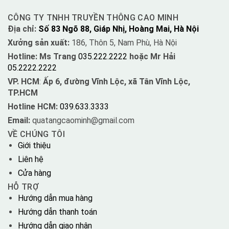
CÔNG TY TNHH TRUYỀN THÔNG CAO MINH
Địa chỉ:
Số 83 Ngõ 88, Giáp Nhị, Hoàng Mai, Hà Nội
Xưởng sản xuất:
186, Thôn 5, Nam Phù, Hà Nội
Hotline: Ms Trang
035.222.2222
hoặc Mr Hải
05.2222.2222
VP. HCM
:
Ấp 6, đường Vĩnh Lộc, xã Tân Vĩnh Lộc,
TP.HCM
Hotline HCM:
039.633.3333
Email:
quatangcaominh@gmail.com
VỀ CHÚNG TÔI
Giới thiệu
Liên hệ
Cửa hàng
HỖ TRỢ
Hướng dẫn mua hàng
Hướng dẫn thanh toán
Hướng dẫn giao nhận