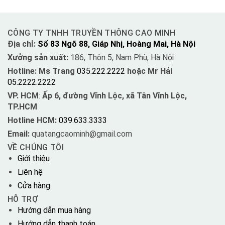
CÔNG TY TNHH TRUYỀN THÔNG CAO MINH
Địa chỉ:
Số 83 Ngõ 88, Giáp Nhị, Hoàng Mai, Hà Nội
Xưởng sản xuất:
186, Thôn 5, Nam Phù, Hà Nội
Hotline: Ms Trang
035.222.2222
hoặc Mr Hải
05.2222.2222
VP. HCM
:
Ấp 6, đường Vĩnh Lộc, xã Tân Vĩnh Lộc,
TP.HCM
Hotline HCM:
039.633.3333
Email:
quatangcaominh@gmail.com
VỀ CHÚNG TÔI
Giới thiệu
Liên hệ
Cửa hàng
HỖ TRỢ
Hướng dẫn mua hàng
Hướng dẫn thanh toán