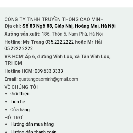
CÔNG TY TNHH TRUYỀN THÔNG CAO MINH
Địa chỉ:
Số 83 Ngõ 88, Giáp Nhị, Hoàng Mai, Hà Nội
Xưởng sản xuất:
186, Thôn 5, Nam Phù, Hà Nội
Hotline: Ms Trang
035.222.2222
hoặc Mr Hải
05.2222.2222
VP. HCM
:
Ấp 6, đường Vĩnh Lộc, xã Tân Vĩnh Lộc,
TP.HCM
Hotline HCM:
039.633.3333
Email:
quatangcaominh@gmail.com
VỀ CHÚNG TÔI
Giới thiệu
Liên hệ
Cửa hàng
HỖ TRỢ
Hướng dẫn mua hàng
Hướng dẫn thanh toán