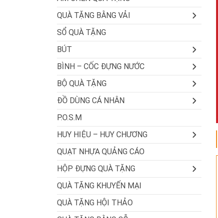
QUÀ TẶNG BẰNG VẢI
SỔ QUÀ TẶNG
BÚT
BÌNH – CỐC ĐỰNG NƯỚC
BỘ QUÀ TẶNG
ĐỒ DÙNG CÁ NHÂN
P.O.S.M
HUY HIỆU – HUY CHƯƠNG
QUẠT NHỰA QUẢNG CÁO
HỘP ĐỰNG QUÀ TẶNG
QUÀ TẶNG KHUYẾN MẠI
QUÀ TẶNG HỘI THẢO