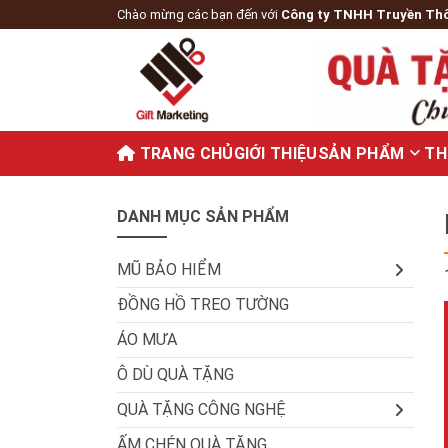
Chào mừng các bạn đến với
Công ty TNHH Truyền Th
TRANG CHỦ
GIỚI THIỆU
SẢN PHẨM
TH
DANH MỤC SẢN PHẨM
MŨ BẢO HIỂM
ĐỒNG HỒ TREO TƯỜNG
ÁO MƯA
Ô DÙ QUÀ TẶNG
QUÀ TẶNG CÔNG NGHỆ
ẤM CHÉN QUÀ TẶNG