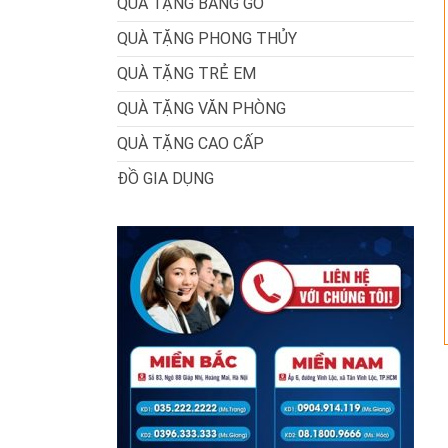
QUÀ TẶNG BẰNG GỖ
QUÀ TẶNG PHONG THỦY
QUÀ TẶNG TRẺ EM
QUÀ TẶNG VĂN PHÒNG
QUÀ TẶNG CAO CẤP
ĐỒ GIA DỤNG