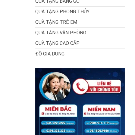
QUÀ TẶNG BẰNG GỖ
QUÀ TẶNG PHONG THỦY
QUÀ TẶNG TRẺ EM
QUÀ TẶNG VĂN PHÒNG
QUÀ TẶNG CAO CẤP
ĐỒ GIA DỤNG