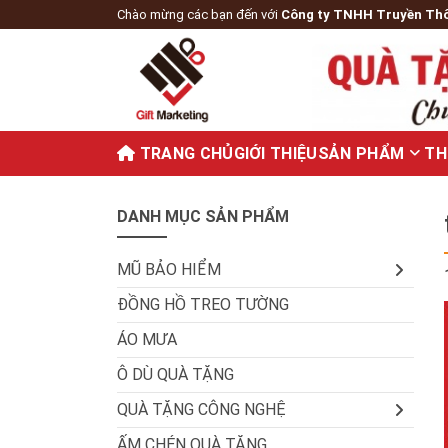
Chào mừng các bạn đến với
Công ty TNHH Truyền Th
TRANG CHỦ
GIỚI THIỆU
SẢN PHẨM
TH
DANH MỤC SẢN PHẨM
MŨ BẢO HIỂM
ĐỒNG HỒ TREO TƯỜNG
ÁO MƯA
Ô DÙ QUÀ TẶNG
QUÀ TẶNG CÔNG NGHỆ
ẤM CHÉN QUÀ TẶNG