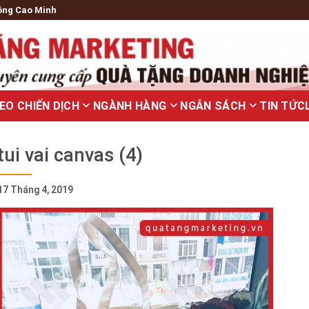
ông Cao Minh
EO CHIẾN DỊCH
NGÀNH HÀNG
NGÂN SÁCH
TIN TỨC
tui vai canvas (4)
17 Tháng 4, 2019