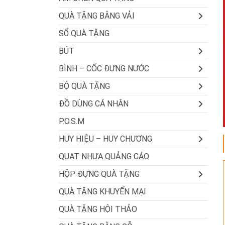
QUÀ TẶNG BẰNG VẢI
SỔ QUÀ TẶNG
BÚT
BÌNH – CỐC ĐỰNG NƯỚC
BỘ QUÀ TẶNG
ĐỒ DÙNG CÁ NHÂN
P.O.S.M
HUY HIỆU – HUY CHƯƠNG
QUẠT NHỰA QUẢNG CÁO
HỘP ĐỰNG QUÀ TẶNG
QUÀ TẶNG KHUYẾN MẠI
QUÀ TẶNG HỘI THẢO