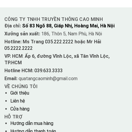
CÔNG TY TNHH TRUYỀN THÔNG CAO MINH
Địa chỉ:
Số 83 Ngõ 88, Giáp Nhị, Hoàng Mai, Hà Nội
Xưởng sản xuất:
186, Thôn 5, Nam Phù, Hà Nội
Hotline: Ms Trang
035.222.2222
hoặc Mr Hải
05.2222.2222
VP. HCM
:
Ấp 6, đường Vĩnh Lộc, xã Tân Vĩnh Lộc,
TP.HCM
Hotline HCM:
039.633.3333
Email:
quatangcaominh@gmail.com
VỀ CHÚNG TÔI
Giới thiệu
Liên hệ
Cửa hàng
HỖ TRỢ
Hướng dẫn mua hàng
Hướng dẫn thanh toán