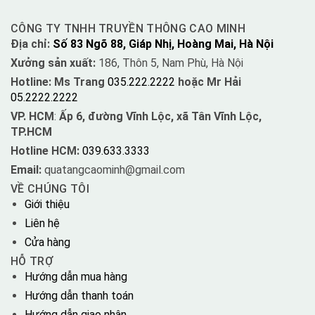
CÔNG TY TNHH TRUYỀN THÔNG CAO MINH
Địa chỉ:
Số 83 Ngõ 88, Giáp Nhị, Hoàng Mai, Hà Nội
Xưởng sản xuất:
186, Thôn 5, Nam Phù, Hà Nội
Hotline: Ms Trang
035.222.2222
hoặc Mr Hải
05.2222.2222
VP. HCM
:
Ấp 6, đường Vĩnh Lộc, xã Tân Vĩnh Lộc,
TP.HCM
Hotline HCM:
039.633.3333
Email:
quatangcaominh@gmail.com
VỀ CHÚNG TÔI
Giới thiệu
Liên hệ
Cửa hàng
HỖ TRỢ
Hướng dẫn mua hàng
Hướng dẫn thanh toán
Hướng dẫn giao nhận