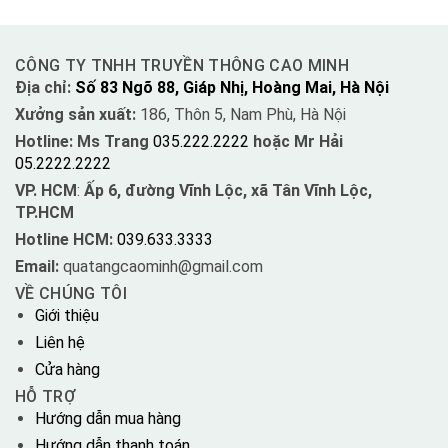
CÔNG TY TNHH TRUYỀN THÔNG CAO MINH
Địa chỉ:
Số 83 Ngõ 88, Giáp Nhị, Hoàng Mai, Hà Nội
Xưởng sản xuất:
186, Thôn 5, Nam Phù, Hà Nội
Hotline: Ms Trang
035.222.2222
hoặc Mr Hải
05.2222.2222
VP. HCM
:
Ấp 6, đường Vĩnh Lộc, xã Tân Vĩnh Lộc,
TP.HCM
Hotline HCM:
039.633.3333
Email:
quatangcaominh@gmail.com
VỀ CHÚNG TÔI
Giới thiệu
Liên hệ
Cửa hàng
HỖ TRỢ
Hướng dẫn mua hàng
Hướng dẫn thanh toán