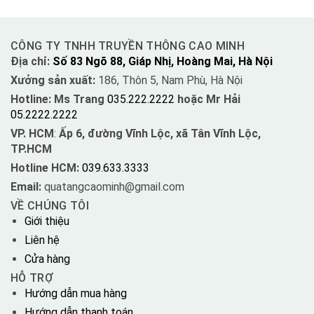
CÔNG TY TNHH TRUYỀN THÔNG CAO MINH
Địa chỉ:
Số 83 Ngõ 88, Giáp Nhị, Hoàng Mai, Hà Nội
Xưởng sản xuất:
186, Thôn 5, Nam Phù, Hà Nội
Hotline: Ms Trang
035.222.2222
hoặc Mr Hải
05.2222.2222
VP. HCM
:
Ấp 6, đường Vĩnh Lộc, xã Tân Vĩnh Lộc,
TP.HCM
Hotline HCM:
039.633.3333
Email:
quatangcaominh@gmail.com
VỀ CHÚNG TÔI
Giới thiệu
Liên hệ
Cửa hàng
HỖ TRỢ
Hướng dẫn mua hàng
Hướng dẫn thanh toán