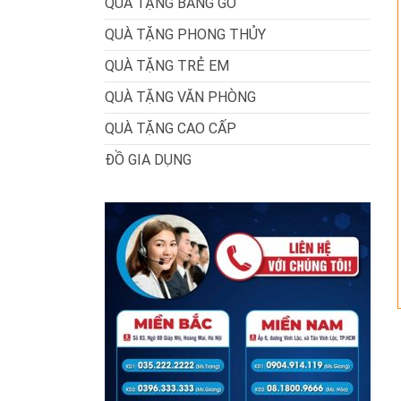
QUÀ TẶNG BẰNG GỖ
QUÀ TẶNG PHONG THỦY
QUÀ TẶNG TRẺ EM
QUÀ TẶNG VĂN PHÒNG
QUÀ TẶNG CAO CẤP
ĐỒ GIA DỤNG