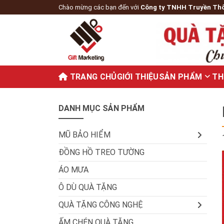
Chào mừng các bạn đến với
Công ty TNHH Truyền Th
TRANG CHỦ
GIỚI THIỆU
SẢN PHẨM
TH
DANH MỤC SẢN PHẨM
MŨ BẢO HIỂM
ĐỒNG HỒ TREO TƯỜNG
ÁO MƯA
Ô DÙ QUÀ TẶNG
QUÀ TẶNG CÔNG NGHỆ
ẤM CHÉN QUÀ TẶNG