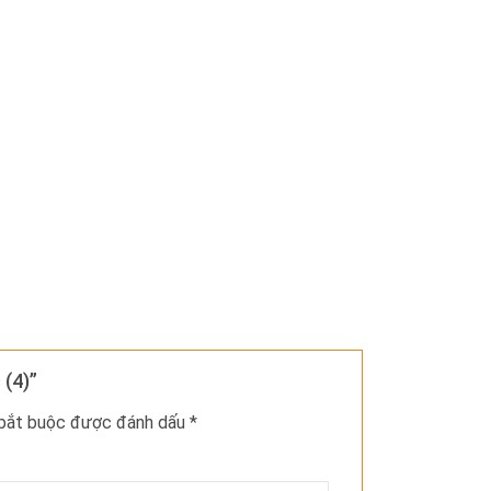
 (4)”
 bắt buộc được đánh dấu
*