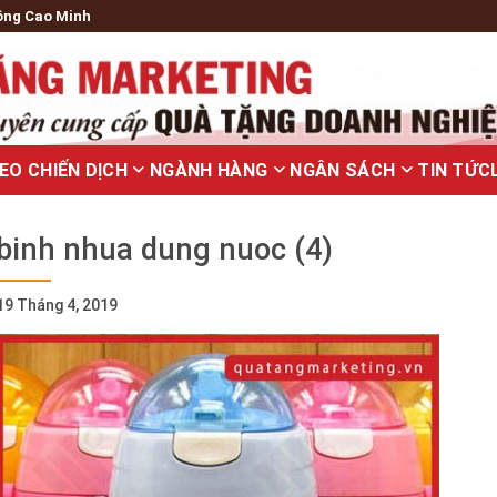
ông Cao Minh
EO CHIẾN DỊCH
NGÀNH HÀNG
NGÂN SÁCH
TIN TỨC
binh nhua dung nuoc (4)
19 Tháng 4, 2019