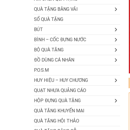
QUÀ TẶNG BẰNG VẢI
SỔ QUÀ TẶNG
BÚT
BÌNH – CỐC ĐỰNG NƯỚC
BỘ QUÀ TẶNG
ĐỒ DÙNG CÁ NHÂN
P.O.S.M
HUY HIỆU – HUY CHƯƠNG
QUẠT NHỰA QUẢNG CÁO
HỘP ĐỰNG QUÀ TẶNG
QUÀ TẶNG KHUYẾN MẠI
QUÀ TẶNG HỘI THẢO