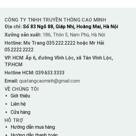
CÔNG TY TNHH TRUYỀN THÔNG CAO MINH
Địa chỉ:
Số 83 Ngõ 88, Giáp Nhị, Hoàng Mai, Hà Nội
Xưởng sản xuất:
186, Thôn 5, Nam Phù, Hà Nội
Hotline: Ms Trang
035.222.2222
hoặc Mr Hải
05.2222.2222
VP. HCM
:
Ấp 6, đường Vĩnh Lộc, xã Tân Vĩnh Lộc,
TP.HCM
Hotline HCM:
039.633.3333
Email:
quatangcaominh@gmail.com
VỀ CHÚNG TÔI
Giới thiệu
Liên hệ
Cửa hàng
HỖ TRỢ
Hướng dẫn mua hàng
Hướng dẫn thanh toán