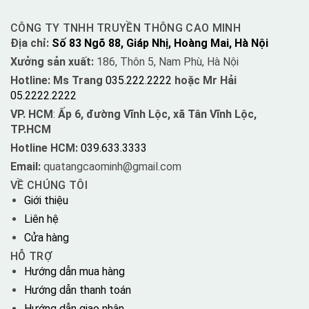
CÔNG TY TNHH TRUYỀN THÔNG CAO MINH
Địa chỉ:
Số 83 Ngõ 88, Giáp Nhị, Hoàng Mai, Hà Nội
Xưởng sản xuất:
186, Thôn 5, Nam Phù, Hà Nội
Hotline: Ms Trang
035.222.2222
hoặc Mr Hải
05.2222.2222
VP. HCM
:
Ấp 6, đường Vĩnh Lộc, xã Tân Vĩnh Lộc,
TP.HCM
Hotline HCM:
039.633.3333
Email:
quatangcaominh@gmail.com
VỀ CHÚNG TÔI
Giới thiệu
Liên hệ
Cửa hàng
HỖ TRỢ
Hướng dẫn mua hàng
Hướng dẫn thanh toán
Hướng dẫn giao nhận