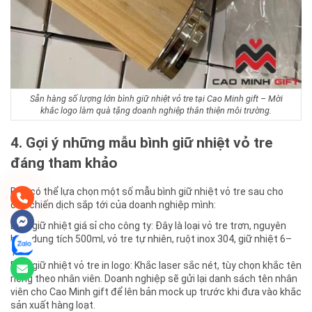
Sẵn hàng số lượng lớn bình giữ nhiệt vỏ tre tại Cao Minh gift – Mời
khắc logo làm quà tặng doanh nghiệp thân thiện môi trường.
4. Gợi ý những mẫu bình giữ nhiệt vỏ tre
đáng tham khảo
Bạn có thể lựa chọn một số mẫu bình giữ nhiệt vỏ tre sau cho
các chiến dịch sắp tới của doanh nghiệp mình:
Bình giữ nhiệt giá sỉ cho công ty: Đây là loại vỏ tre trơn, nguyên
bản, dung tích 500ml, vỏ tre tự nhiên, ruột inox 304, giữ nhiệt 6–
12h.
Bình giữ nhiệt vỏ tre in logo: Khắc laser sắc nét, tùy chọn khắc tên
riêng theo nhân viên. Doanh nghiệp sẽ gửi lại danh sách tên nhân
viên cho Cao Minh gift để lên bản mock up trước khi đưa vào khắc
sản xuất hàng loạt.