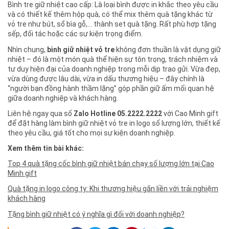
Bình tre giữ nhiệt cao cấp: Là loại bình được in khắc theo yêu cầu
và có thiết kế thêm hộp quà, có thể mix thêm quà tặng khác từ
vỏ tre như bút, sổ bìa gỗ,… thành set quà tặng. Rất phù hợp tặng
sếp, đối tác hoặc các sự kiện trọng điểm.
Nhìn chung,
bình giữ nhiệt vỏ tre
không đơn thuần là vật dụng giữ
nhiệt – đó là một món quà thể hiện sự tôn trọng, trách nhiệm và
tư duy hiện đại của doanh nghiệp trong mỗi dịp trao gửi. Vừa đẹp,
vừa dùng được lâu dài, vừa in dấu thương hiệu – đây chính là
“người bạn đồng hành thầm lặng” góp phần giữ ấm mối quan hệ
giữa doanh nghiệp và khách hàng.
Liên hệ ngay qua số
Zalo Hotline 05.2222.2222
với Cao Minh gift
để đặt hàng làm bình giữ nhiệt vỏ tre in logo số lượng lớn, thiết kế
theo yêu cầu, giá tốt cho mọi sự kiện doanh nghiệp.
Xem thêm tin bài khác:
Top 4 quà tặng cốc bình giữ nhiệt bán chạy số lượng lớn tại Cao
Minh gift
Quà tặng in logo công ty: Khi thương hiệu gắn liền với trải nghiệm
khách hàng
Tặng bình giữ nhiệt có ý nghĩa gì đối với doanh nghiệp?