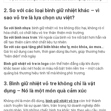
2. So với các loại bình giữ nhiệt khác – vì
sao vỏ tre là lựa chọn ưu việt?
So với bình nhựa
: bình giữ nhiệt vỏ tre không độc hại, không rò rỉ
hóa chất, có chất liệu vỏ tre thân thiện môi trường.
So với bình inox trơn
: Vẻ ngoài của bình vỏ tre nổi bật hơn hẳn và
dễ tạo thiện cảm nhờ chất liệu tự nhiên.
So với các quà tặng phổ biến khác như ly, móc khóa, áo mưa…
:
Giá trị sử dụng cao hơn, thời gian dùng lâu hơn, giúp thương hiệu
“hiện diện” mỗi ngày.
Bình giữ nhiệt vỏ tre in logo
còn thể hiện đẳng cấp khi được
khắc laser sắc nét hoặc in màu nổi bật trên nền tre – một cách
quảng bá thương hiệu tinh tế mà không phô trương.
3. Bình giữ nhiệt vỏ tre không chỉ là vật
dụng – Nó là một món quà cảm xúc
Không chỉ là món đồ dùng,
bình giữ nhiệt vỏ tre
còn trở thành
cách truyền tải sự quan tâm, trân trọng từ doanh nghiệp đến
người nhận. Với những chiếc bình tre khắc tên theo yêu cầu, món