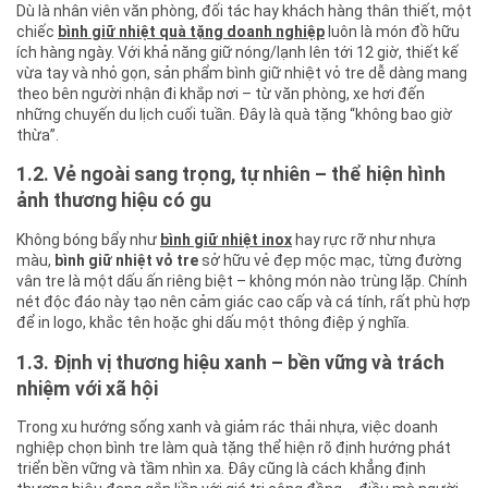
Dù là nhân viên văn phòng, đối tác hay khách hàng thân thiết, một
chiếc
bình giữ nhiệt quà tặng doanh nghiệp
luôn là món đồ hữu
ích hàng ngày. Với khả năng giữ nóng/lạnh lên tới 12 giờ, thiết kế
vừa tay và nhỏ gọn, sản phẩm bình giữ nhiệt vỏ tre dễ dàng mang
theo bên người nhận đi khắp nơi – từ văn phòng, xe hơi đến
những chuyến du lịch cuối tuần. Đây là quà tặng “không bao giờ
thừa”.
1.2. Vẻ ngoài sang trọng, tự nhiên – thể hiện hình
ảnh thương hiệu có gu
Không bóng bẩy như
bình giữ nhiệt inox
hay rực rỡ như nhựa
màu,
bình giữ nhiệt vỏ tre
sở hữu vẻ đẹp mộc mạc, từng đường
vân tre là một dấu ấn riêng biệt – không món nào trùng lặp. Chính
nét độc đáo này tạo nên cảm giác cao cấp và cá tính, rất phù hợp
để in logo, khắc tên hoặc ghi dấu một thông điệp ý nghĩa.
1.3. Định vị thương hiệu xanh – bền vững và trách
nhiệm với xã hội
Trong xu hướng sống xanh và giảm rác thải nhựa, việc doanh
nghiệp chọn bình tre làm quà tặng thể hiện rõ định hướng phát
triển bền vững và tầm nhìn xa. Đây cũng là cách khẳng định