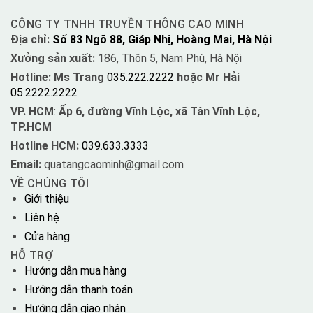
CÔNG TY TNHH TRUYỀN THÔNG CAO MINH
Địa chỉ:
Số 83 Ngõ 88, Giáp Nhị, Hoàng Mai, Hà Nội
Xưởng sản xuất:
186, Thôn 5, Nam Phù, Hà Nội
Hotline: Ms Trang
035.222.2222
hoặc Mr Hải
05.2222.2222
VP. HCM
:
Ấp 6, đường Vĩnh Lộc, xã Tân Vĩnh Lộc,
TP.HCM
Hotline HCM:
039.633.3333
Email:
quatangcaominh@gmail.com
VỀ CHÚNG TÔI
Giới thiệu
Liên hệ
Cửa hàng
HỖ TRỢ
Hướng dẫn mua hàng
Hướng dẫn thanh toán
Hướng dẫn giao nhận