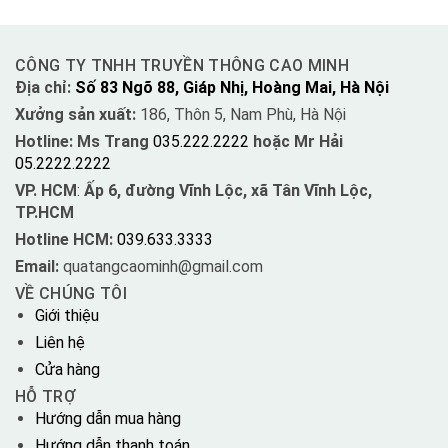
CÔNG TY TNHH TRUYỀN THÔNG CAO MINH
Địa chỉ:
Số 83 Ngõ 88, Giáp Nhị, Hoàng Mai, Hà Nội
Xưởng sản xuất:
186, Thôn 5, Nam Phù, Hà Nội
Hotline: Ms Trang
035.222.2222
hoặc Mr Hải
05.2222.2222
VP. HCM
:
Ấp 6, đường Vĩnh Lộc, xã Tân Vĩnh Lộc,
TP.HCM
Hotline HCM:
039.633.3333
Email:
quatangcaominh@gmail.com
VỀ CHÚNG TÔI
Giới thiệu
Liên hệ
Cửa hàng
HỖ TRỢ
Hướng dẫn mua hàng
Hướng dẫn thanh toán