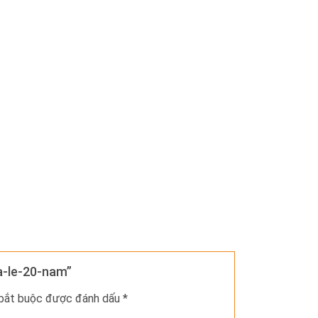
a-le-20-nam”
 bắt buộc được đánh dấu
*