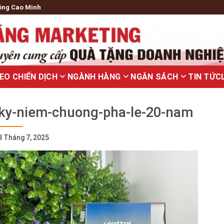
ông Cao Minh
EO CHIẾN DỊCH
NGÀNH HÀNG
NGÂN SÁCH
TIN TỨC
ky-niem-chuong-pha-le-20-nam
8 Tháng 7, 2025