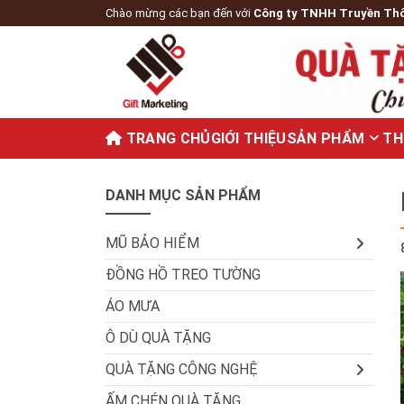
Chào mừng các bạn đến với
Công ty TNHH Truyền Th
TRANG CHỦ
GIỚI THIỆU
SẢN PHẨM
TH
DANH MỤC SẢN PHẨM
MŨ BẢO HIỂM
ĐỒNG HỒ TREO TƯỜNG
ÁO MƯA
Ô DÙ QUÀ TẶNG
QUÀ TẶNG CÔNG NGHỆ
ẤM CHÉN QUÀ TẶNG