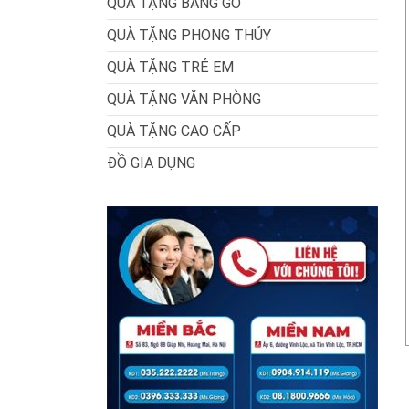
QUÀ TẶNG BẰNG GỖ
QUÀ TẶNG PHONG THỦY
QUÀ TẶNG TRẺ EM
QUÀ TẶNG VĂN PHÒNG
QUÀ TẶNG CAO CẤP
ĐỒ GIA DỤNG