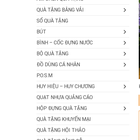
QUÀ TẶNG BẰNG VẢI
SỔ QUÀ TẶNG
BÚT
BÌNH – CỐC ĐỰNG NƯỚC
BỘ QUÀ TẶNG
ĐỒ DÙNG CÁ NHÂN
P.O.S.M
HUY HIỆU – HUY CHƯƠNG
QUẠT NHỰA QUẢNG CÁO
HỘP ĐỰNG QUÀ TẶNG
QUÀ TẶNG KHUYẾN MẠI
QUÀ TẶNG HỘI THẢO