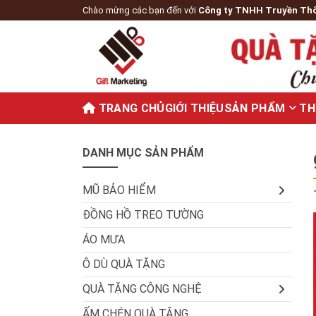
Chào mừng các bạn đến với
Công ty TNHH Truyền Th
TRANG CHỦ
GIỚI THIỆU
SẢN PHẨM
TH
DANH MỤC SẢN PHẨM
MŨ BẢO HIỂM
ĐỒNG HỒ TREO TƯỜNG
ÁO MƯA
Ô DÙ QUÀ TẶNG
QUÀ TẶNG CÔNG NGHỆ
ẤM CHÉN QUÀ TẶNG