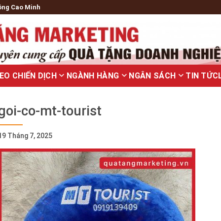
ông Cao Minh
EO CHIẾN DỊCH
NGÀNH HÀNG
NGÂN SÁCH
TIN TỨC
goi-co-mt-tourist
19 Tháng 7, 2025