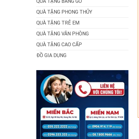
QUÀ TẶNG BẰNG GỖ
QUÀ TẶNG PHONG THỦY
QUÀ TẶNG TRẺ EM
QUÀ TẶNG VĂN PHÒNG
QUÀ TẶNG CAO CẤP
ĐỒ GIA DỤNG