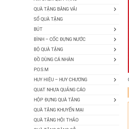
QUÀ TẶNG BẰNG VẢI
SỔ QUÀ TẶNG
BÚT
BÌNH – CỐC ĐỰNG NƯỚC
BỘ QUÀ TẶNG
ĐỒ DÙNG CÁ NHÂN
P.O.S.M
HUY HIỆU – HUY CHƯƠNG
QUẠT NHỰA QUẢNG CÁO
HỘP ĐỰNG QUÀ TẶNG
QUÀ TẶNG KHUYẾN MẠI
QUÀ TẶNG HỘI THẢO