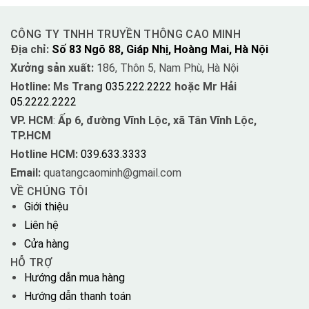
CÔNG TY TNHH TRUYỀN THÔNG CAO MINH
Địa chỉ:
Số 83 Ngõ 88, Giáp Nhị, Hoàng Mai, Hà Nội
Xưởng sản xuất:
186, Thôn 5, Nam Phù, Hà Nội
Hotline: Ms Trang
035.222.2222
hoặc Mr Hải
05.2222.2222
VP. HCM
:
Ấp 6, đường Vĩnh Lộc, xã Tân Vĩnh Lộc,
TP.HCM
Hotline HCM:
039.633.3333
Email:
quatangcaominh@gmail.com
VỀ CHÚNG TÔI
Giới thiệu
Liên hệ
Cửa hàng
HỖ TRỢ
Hướng dẫn mua hàng
Hướng dẫn thanh toán