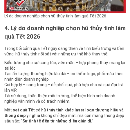
Lý do doanh nghiệp chọn hũ thủy tinh làm quà Tết 2026
4. Lý do doanh nghiệp chọn hũ thủy tinh làm
quà Tết 2026
Trong bối cảnh quà Tết ngày càng thiên về tính biểu trưng và bền
vững, hũ thủy tinh nổi bật với những ưu thế khó thay thế:
Biểu tượng cho sự sung túc, viên mãn – hợp phong thủy, mang lại
tài lộc.
Tạo ấn tượng thương hiệu lâu dài – có thể in logo, phối màu theo
nhận diện doanh nghiệp.
Giá hợp lý – sang trọng – dễ phối quà, phù hợp cho cả quà đại trà
lẫn VIP.
Tái sử dụng, thân thiện môi trường, thể hiện hình ảnh doanh
nghiệp văn minh và có trách nhiệm.
Một
set quà Tết
có
hũ thủy tinh khắc laser logo thương hiệu và
thông điệp ý nghĩa
không chỉ đẹp mắt, mà còn mang thông điệp
sâu sắc: “
Sự tinh tế đến từ những điều giản dị
.”