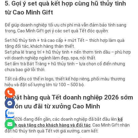
5. Gợi ý set quà kết hợp cùng hũ thủy tinh
từ Cao Minh Gift
Để giúp doanh nghiệp tối ưu chi phí mà vẫn đảm bảo tính sang
trọng, Cao Minh Gift gợi ý các set quà Tết độc quyền:
Set hũ thủy tinh + trà cao cấp + mứt Tết – thích hợp làm quà
tặng đối tác, khách hàng thân thiết.
Set pha lê trang trí + hũ thủy tinh + nến thơm tinh dầu – phù hợp
với doanh nghiệp ngành làm đẹp, spa, nội thất.
Set ấm trà Bát Tràng + hũ thủy tinh – lựa chọn cổ điển nhưng
chưa bao giờ lỗi thời.
Tất cả đều có thể in logo, thiết kế hộp riêng, phối màu thương
hiệu và đặt số lượng lớn từ 100 – 500 bộ.
6. Đặt hàng quà Tết doanh nghiệp 2026 sớm
– đón ưu đãi từ xưởng Cao Minh
Tết 2026 đang đến gần, các doanh nghiệp đã bắt đầu lên
kế
hoạch quà tặng cho khách hàng và đối tác
. Cao Minh Gift nhận
đặt hũ thủy tinh quà Tết với giá xưởng, cam kết: