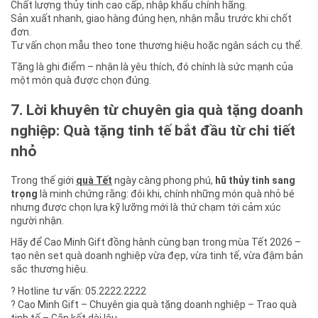
Chất lượng thủy tinh cao cấp, nhập khẩu chính hãng.
Sản xuất nhanh, giao hàng đúng hẹn, nhận mẫu trước khi chốt
đơn.
Tư vấn chọn mẫu theo tone thương hiệu hoặc ngân sách cụ thể.
Tặng là ghi điểm – nhận là yêu thích, đó chính là sức mạnh của
một món quà được chọn đúng.
7. Lời khuyên từ chuyên gia quà tặng doanh
nghiệp: Quà tặng tinh tế bắt đầu từ chi tiết
nhỏ
Trong thế giới
quà Tết
ngày càng phong phú,
hũ thủy tinh sang
trọng
là minh chứng rằng: đôi khi, chính những món quà nhỏ bé
nhưng được chọn lựa kỹ lưỡng mới là thứ chạm tới cảm xúc
người nhận.
Hãy để Cao Minh Gift đồng hành cùng bạn trong mùa Tết 2026 –
tạo nên set quà doanh nghiệp vừa đẹp, vừa tinh tế, vừa đậm bản
sắc thương hiệu.
? Hotline tư vấn: 05.2222.2222
? Cao Minh Gift – Chuyên gia quà tặng doanh nghiệp – Trao quà
tinh tế – Gắn kết dài lâu.