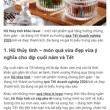
Hũ thủy tinh khắc laser
– một vật phẩm quà tặng tưởng chừng
đơn giản – lại đang trở thành xu hướng
quà Tết doanh nghiệp
2026
bởi vẻ đẹp thanh lịch, đa dụng và giá trị biểu trưng sâu sắc.
1. Hũ thủy tinh – món quà vừa đẹp vừa ý
nghĩa cho dịp cuối năm và Tết
Dịp cuối năm và Tết không chỉ là dịp đoàn viên mà còn là thời
khắc gửi gắm lời chúc an lành, thịnh vượng thông qua từng món
quà.
Hũ thủy tinh
– một vật phẩm tưởng chừng đơn giản – lại
đang trở thành xu hướng
quà Tết doanh nghiệp 2026
bởi vẻ đẹp
thanh lịch, đa dụng và giá trị biểu trưng sâu sắc.
Khác với những món
quà tặng in logo
mang tính tiêu dùng ngắn
hạn,
hũ thủy tinh có nắp pha lê
mang trong mình sự tinh tế, biểu
tượng cho sự trọn vẹn, viên mãn và sung túc – đúng tinh thần
ngày Tết. Khi đặt trên bàn trà, kệ bếp hay góc văn phòng, chiếc hũ