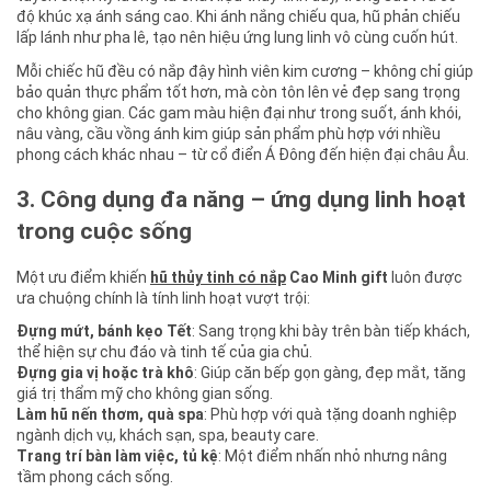
độ khúc xạ ánh sáng cao. Khi ánh nắng chiếu qua, hũ phản chiếu
lấp lánh như pha lê, tạo nên hiệu ứng lung linh vô cùng cuốn hút.
Mỗi chiếc hũ đều có nắp đậy hình viên kim cương – không chỉ giúp
bảo quản thực phẩm tốt hơn, mà còn tôn lên vẻ đẹp sang trọng
cho không gian. Các gam màu hiện đại như trong suốt, ánh khói,
nâu vàng, cầu vồng ánh kim giúp sản phẩm phù hợp với nhiều
phong cách khác nhau – từ cổ điển Á Đông đến hiện đại châu Âu.
3. Công dụng đa năng – ứng dụng linh hoạt
trong cuộc sống
Một ưu điểm khiến
hũ thủy tinh có nắp
Cao Minh gift
luôn được
ưa chuộng chính là tính linh hoạt vượt trội:
Đựng mứt, bánh kẹo Tết
: Sang trọng khi bày trên bàn tiếp khách,
thể hiện sự chu đáo và tinh tế của gia chủ.
Đựng gia vị hoặc trà khô
: Giúp căn bếp gọn gàng, đẹp mắt, tăng
giá trị thẩm mỹ cho không gian sống.
Làm hũ nến thơm, quà spa
: Phù hợp với quà tặng doanh nghiệp
ngành dịch vụ, khách sạn, spa, beauty care.
Trang trí bàn làm việc, tủ kệ
: Một điểm nhấn nhỏ nhưng nâng
tầm phong cách sống.