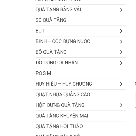
QUÀ TẶNG BẰNG VẢI
SỔ QUÀ TẶNG
BÚT
BÌNH – CỐC ĐỰNG NƯỚC
BỘ QUÀ TẶNG
ĐỒ DÙNG CÁ NHÂN
P.O.S.M
HUY HIỆU – HUY CHƯƠNG
QUẠT NHỰA QUẢNG CÁO
HỘP ĐỰNG QUÀ TẶNG
QUÀ TẶNG KHUYẾN MẠI
QUÀ TẶNG HỘI THẢO