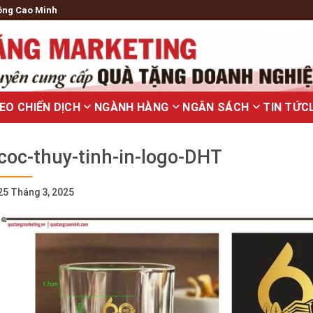
ông Cao Minh
EO CHIẾN DỊCH
NGÀNH HÀNG
NGÂN SÁCH
TIN TỨC
coc-thuy-tinh-in-logo-DHT
25 Tháng 3, 2025