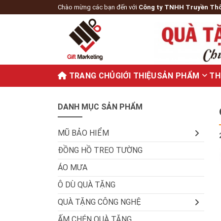
Chào mừng các bạn đến với
Công ty TNHH Truyền Th
TRANG CHỦ
GIỚI THIỆU
SẢN PHẨM
TH
DANH MỤC SẢN PHẨM
MŨ BẢO HIỂM
ĐỒNG HỒ TREO TƯỜNG
ÁO MƯA
Ô DÙ QUÀ TẶNG
QUÀ TẶNG CÔNG NGHỆ
ẤM CHÉN QUÀ TẶNG