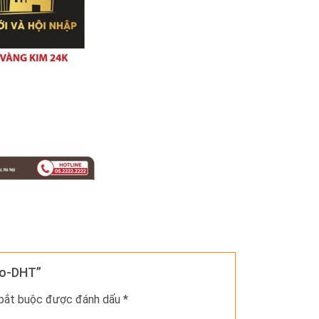
ogo-DHT”
 bắt buộc được đánh dấu
*