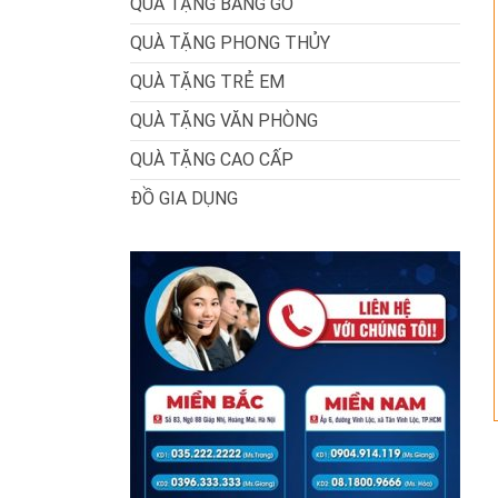
QUÀ TẶNG BẰNG GỖ
QUÀ TẶNG PHONG THỦY
QUÀ TẶNG TRẺ EM
QUÀ TẶNG VĂN PHÒNG
QUÀ TẶNG CAO CẤP
ĐỒ GIA DỤNG