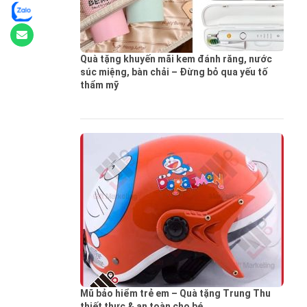
Quà tặng khuyến mãi kem đánh răng, nước
súc miệng, bàn chải – Đừng bỏ qua yếu tố
thẩm mỹ
Mũ bảo hiểm trẻ em – Quà tặng Trung Thu
thiết thực & an toàn cho bé