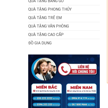
QUÀ TẶNG BẰNG GỖ
QUÀ TẶNG PHONG THỦY
QUÀ TẶNG TRẺ EM
QUÀ TẶNG VĂN PHÒNG
QUÀ TẶNG CAO CẤP
ĐỒ GIA DỤNG