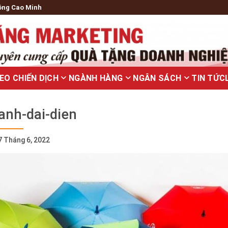
ông Cao Minh
EO CHIẾN DỊCH
NGÀNH HÀNG
NGÂN SÁCH
TIN TỨC
anh-dai-dien
7 Tháng 6, 2022