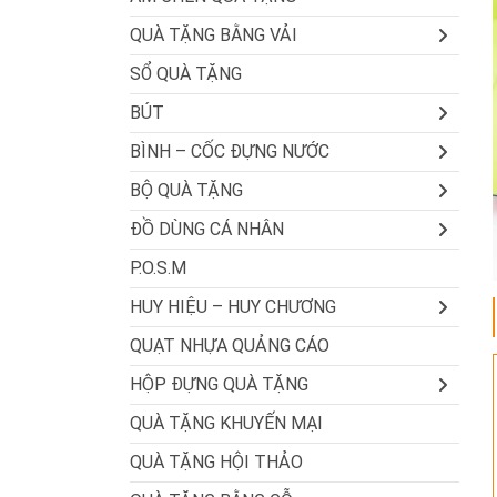
QUÀ TẶNG BẰNG VẢI
SỔ QUÀ TẶNG
BÚT
BÌNH – CỐC ĐỰNG NƯỚC
BỘ QUÀ TẶNG
ĐỒ DÙNG CÁ NHÂN
P.O.S.M
HUY HIỆU – HUY CHƯƠNG
QUẠT NHỰA QUẢNG CÁO
HỘP ĐỰNG QUÀ TẶNG
QUÀ TẶNG KHUYẾN MẠI
QUÀ TẶNG HỘI THẢO