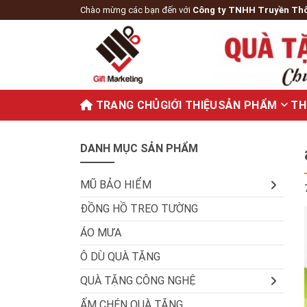
Chào mừng các bạn đến với
Công ty TNHH Truyền Th
TRANG CHỦ
GIỚI THIỆU
SẢN PHẨM
TH
DANH MỤC SẢN PHẨM
MŨ BẢO HIỂM
ĐỒNG HỒ TREO TƯỜNG
ÁO MƯA
Ô DÙ QUÀ TẶNG
QUÀ TẶNG CÔNG NGHỆ
ẤM CHÉN QUÀ TẶNG