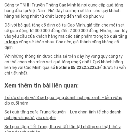
Công ty TNHH Truyền Thông Cao Minh là nơi cung cấp quà tặng
hàng đầu tại Việt Nam. Nơi đây hứa hẹn sẽ làm cho quý khách
hàng hài lòng nhất từ chất lượng đến thái độ phục vụ.
Đối với bộ quà tặng cố định có tại Cao Minh, giá tiền cho một set
sẽ giao động từ 300.000 đồng đến 2.000.000 đồng. Nhưng còn tùy
vào yêu cầu của khách hàng mà các sản phẩm trong bộ
quà tặng
in logo
cũng sẽ khác nhau. Cho nên, giá thành cũng không cố
định.
Với những thông tin được chia sẻ trên đây, hy vọng quý công ty
có thể chọn cho mình set quà tặng ưng ý nhất. Quý khách hãng
liên hệ với Cao Minh qua số
hotline
05.2222.2222
để được tư vấn
chi tiết nhất.
Xem thêm tin bài liên quan:
Tối ưu chi phí với 3 set quà tặng doanh nghiệp xanh – bền vững
dịp cuối năm
Set quà tặng cafe Trung Nguyên – Lựa chọn tinh tế cho doanh
nghiệp và người yêu cà phê
Set quà tặng Tết Trung thu và tất tần tật những sự thật thú vị