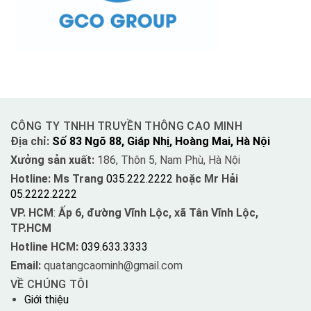
CÔNG TY TNHH TRUYỀN THÔNG CAO MINH
Địa chỉ:
Số 83 Ngõ 88, Giáp Nhị, Hoàng Mai, Hà Nội
Xưởng sản xuất:
186, Thôn 5, Nam Phù, Hà Nội
Hotline: Ms Trang
035.222.2222
hoặc Mr Hải
05.2222.2222
VP. HCM
:
Ấp 6, đường Vĩnh Lộc, xã Tân Vĩnh Lộc,
TP.HCM
Hotline HCM:
039.633.3333
Email:
quatangcaominh@gmail.com
VỀ CHÚNG TÔI
Giới thiệu