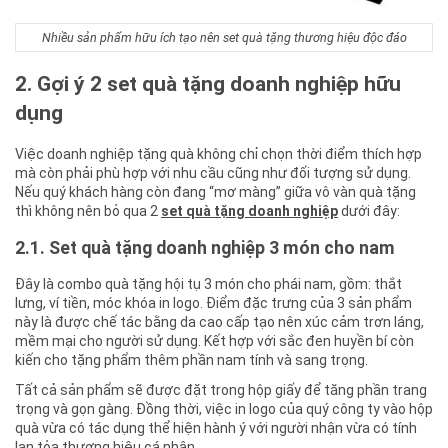
Nhiều sản phẩm hữu ích tạo nên set quà tặng thương hiệu độc đáo
2. Gợi ý 2 set quà tặng doanh nghiệp hữu
dụng
Việc doanh nghiệp tặng quà không chỉ chọn thời điểm thích hợp
mà còn phải phù hợp với nhu cầu cũng như đối tượng sử dụng.
Nếu quý khách hàng còn đang “mơ màng” giữa vô vàn quà tặng
thì không nên bỏ qua 2
set quà tặng doanh nghiệp
dưới đây:
2.1. Set quà tặng doanh nghiệp 3 món cho nam
Đây là combo quà tặng hội tụ 3 món cho phái nam, gồm: thắt
lưng, ví tiền, móc khóa in logo. Điểm đặc trưng của 3 sản phẩm
này là được chế tác bằng da cao cấp tạo nên xúc cảm trơn láng,
mềm mại cho người sử dụng. Kết hợp với sắc đen huyền bí còn
kiến cho tặng phẩm thêm phần nam tính và sang trọng.
Tất cả sản phẩm sẽ được đặt trong hộp giấy để tăng phần trang
trọng và gọn gàng. Đồng thời, việc in logo của quý công ty vào hộp
quà vừa có tác dụng thể hiện hành ý với người nhận vừa có tính
lan tỏa thương hiệu cá nhân.