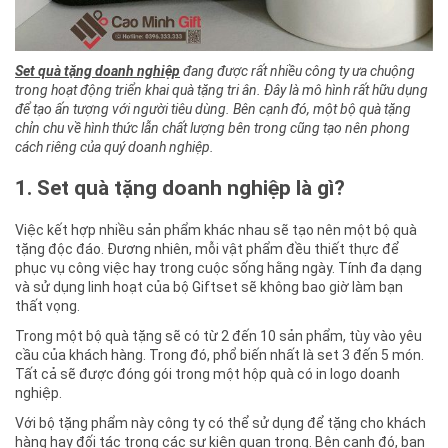
Set quà tặng doanh nghiệp
đang được rất nhiều công ty ưa chuộng
trong hoạt động triển khai quà tặng tri ân. Đây là mô hình rất hữu dụng
để tạo ấn tượng với người tiêu dùng. Bên cạnh đó, một bộ quà tặng
chỉn chu về hình thức lẫn chất lượng bên trong cũng tạo nên phong
cách riêng của quý doanh nghiệp.
1. Set quà tặng doanh nghiệp là gì?
Việc kết hợp nhiều sản phẩm khác nhau sẽ tạo nên một bộ quà
tặng độc đáo. Đương nhiên, mỗi vật phẩm đều thiết thực để
phục vụ công việc hay trong cuộc sống hằng ngày. Tính đa dạng
và sử dụng linh hoạt của bộ Giftset sẽ không bao giờ làm bạn
thất vọng.
Trong một bộ quà tặng sẽ có từ 2 đến 10 sản phẩm, tùy vào yêu
cầu của khách hàng. Trong đó, phổ biến nhất là set 3 đến 5 món.
Tất cả sẽ được đóng gói trong một hộp quà có in logo doanh
nghiệp.
Với bộ tặng phẩm này công ty có thể sử dụng để tặng cho khách
hàng hay đối tác trong các sự kiện quan trọng. Bên cạnh đó, bạn