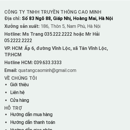
CÔNG TY TNHH TRUYỀN THÔNG CAO MINH
Địa chỉ:
Số 83 Ngõ 88, Giáp Nhị, Hoàng Mai, Hà Nội
Xưởng sản xuất:
186, Thôn 5, Nam Phù, Hà Nội
Hotline: Ms Trang
035.222.2222
hoặc Mr Hải
05.2222.2222
VP. HCM
:
Ấp 6, đường Vĩnh Lộc, xã Tân Vĩnh Lộc,
TP.HCM
Hotline HCM:
039.633.3333
Email:
quatangcaominh@gmail.com
VỀ CHÚNG TÔI
Giới thiệu
Liên hệ
Cửa hàng
HỖ TRỢ
Hướng dẫn mua hàng
Hướng dẫn thanh toán