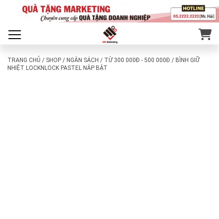
TRANG CHỦ
/
SHOP
/
NGÂN SÁCH
/
TỪ 300 000Đ - 500 000Đ
/ BÌNH GIỮ
NHIỆT LOCKNLOCK PASTEL NẮP BẬT