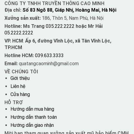
CÔNG TY TNHH TRUYỀN THÔNG CAO MINH
Địa chỉ:
Số 83 Ngõ 88, Giáp Nhị, Hoàng Mai, Hà Nội
Xưởng sản xuất:
186, Thôn 5, Nam Phù, Hà Nội
Hotline: Ms Trang
035.222.2222
hoặc Mr Hải
05.2222.2222
VP. HCM
:
Ấp 6, đường Vĩnh Lộc, xã Tân Vĩnh Lộc,
TP.HCM
Hotline HCM:
039.633.3333
Email:
quatangcaominh@gmail.com
VỀ CHÚNG TÔI
Giới thiệu
Liên hệ
Cửa hàng
HỖ TRỢ
Hướng dẫn mua hàng
Hướng dẫn thanh toán
Hướng dẫn giao nhận
Mời bạn tham quan xưởng sản xuất mũ bảo hiểm CMH