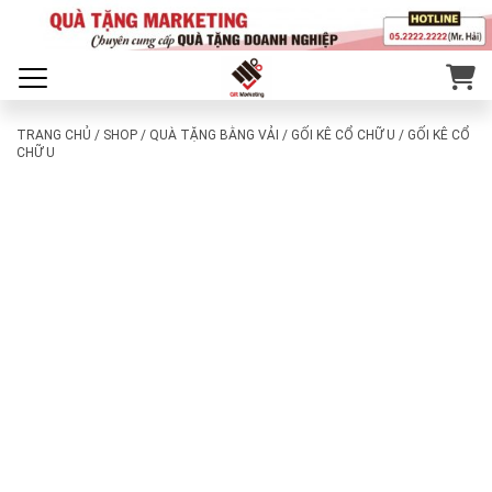
TRANG CHỦ
/
SHOP
/
QUÀ TẶNG BẰNG VẢI
/
GỐI KÊ CỔ CHỮ U
/ GỐI KÊ CỔ
CHỮ U