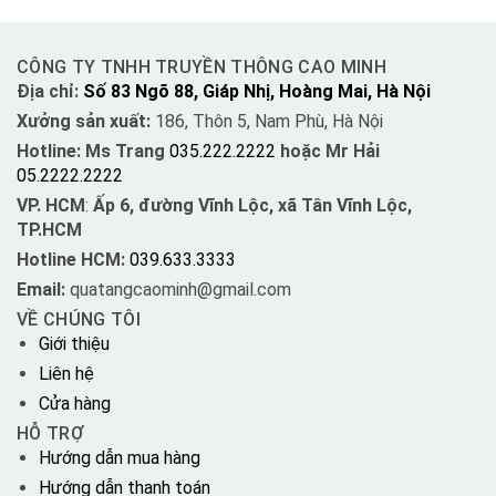
CÔNG TY TNHH TRUYỀN THÔNG CAO MINH
Địa chỉ:
Số 83 Ngõ 88, Giáp Nhị, Hoàng Mai, Hà Nội
Xưởng sản xuất:
186, Thôn 5, Nam Phù, Hà Nội
Hotline: Ms Trang
035.222.2222
hoặc Mr Hải
05.2222.2222
VP. HCM
:
Ấp 6, đường Vĩnh Lộc, xã Tân Vĩnh Lộc,
TP.HCM
Hotline HCM:
039.633.3333
Email:
quatangcaominh@gmail.com
VỀ CHÚNG TÔI
Giới thiệu
Liên hệ
Cửa hàng
HỖ TRỢ
Hướng dẫn mua hàng
Hướng dẫn thanh toán