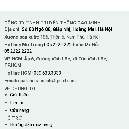
CÔNG TY TNHH TRUYỀN THÔNG CAO MINH
Địa chỉ:
Số 83 Ngõ 88, Giáp Nhị, Hoàng Mai, Hà Nội
Xưởng sản xuất:
186, Thôn 5, Nam Phù, Hà Nội
Hotline: Ms Trang
035.222.2222
hoặc Mr Hải
05.2222.2222
VP. HCM
:
Ấp 6, đường Vĩnh Lộc, xã Tân Vĩnh Lộc,
TP.HCM
Hotline HCM:
039.633.3333
Email:
quatangcaominh@gmail.com
VỀ CHÚNG TÔI
Giới thiệu
Liên hệ
Cửa hàng
HỖ TRỢ
Hướng dẫn mua hàng